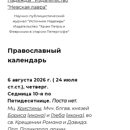
Научно-публицистический
журнал "Источник Надежды".
Издательство "Храм Петра и
Февронии в старом Петергофе"
Православный
календарь
6 августа 2026 г. ( 24 июля
ст.ст.), четверг.
Седмица 10-я по
Пятидесятнице.
Поста нет.
Мц.
Христины
. Мчч. блгвв. князей
Бориса
(
икона
) и
Глеба
(
икона
), во
св. Крещении Романа и Давида.
Прп.
Поликарпа
, архим.