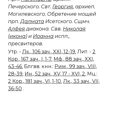
Печерского. Свт.
Георгия
, архиеп.
Могилевского. Обретение мощей
прп.
Далмата
Исетского. Сщмч.
Алфея
диакона. Свв.
Николая
(
икона
) и
Иоанна
испп.,
пресвитеров.
Утр. -
Лк., 106 зач., XXI, 12-19.
Лит. -
2
Кор., 167 зач., I, 1-7.
Мф., 88 зач., XXI,
43-46.
Блгвв. кнн.:
Рим., 99 зач., VIII,
28-39.
Ин., 52 зач., XV, 17 - XVI, 2.
Мц.:
2 Кор., 181 зач., VI, 1-10.
Лк., 33 зач., VII,
36-50
.