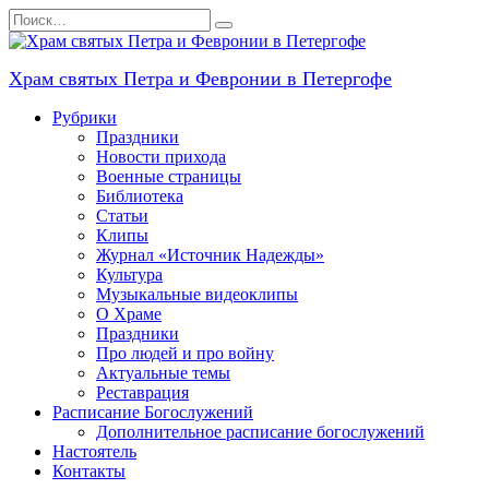
Перейти
Search
к
for:
содержанию
Храм святых Петра и Февронии в Петергофе
Рубрики
Праздники
Новости прихода
Военные страницы
Библиотека
Статьи
Клипы
Журнал «Источник Надежды»
Культура
Музыкальные видеоклипы
О Храме
Праздники
Про людей и про войну
Актуальные темы
Реставрация
Расписание Богослужений
Дополнительное расписание богослужений
Настоятель
Контакты