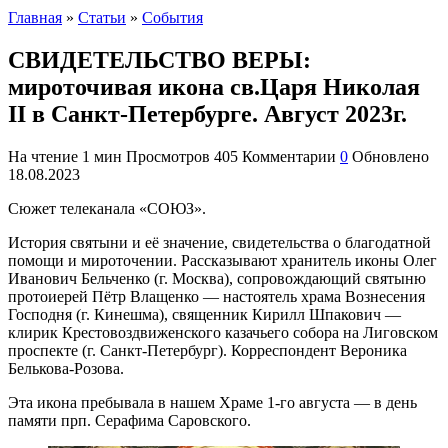
Главная
»
Статьи
»
События
СВИДЕТЕЛЬСТВО ВЕРЫ:
мироточивая икона св.Царя Николая
II в Санкт-Петербурге. Август 2023г.
На чтение
1 мин
Просмотров
405
Комментарии
0
Обновлено
18.08.2023
Сюжет телеканала «СОЮЗ».
История святыни и её значение, свидетельства о благодатной
помощи и мироточении. Рассказывают хранитель иконы Олег
Иванович Бельченко (г. Москва), сопровождающий святыню
протоиерей Пётр Влащенко — настоятель храма Вознесения
Господня (г. Кинешма), священник Кирилл Шпакович —
клирик Крестовоздвиженского казачьего собора на Лиговском
проспекте (г. Санкт-Петербург). Корреспондент Вероника
Белькова-Розова.
Эта икона пребывала в нашем Храме 1-го августа — в день
памяти прп. Серафима Саровского.