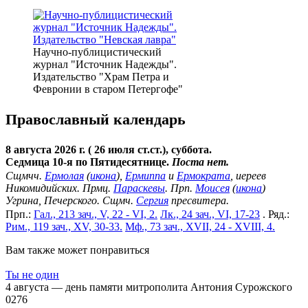
Научно-публицистический
журнал "Источник Надежды".
Издательство "Храм Петра и
Февронии в старом Петергофе"
Православный календарь
8 августа 2026 г. ( 26 июля ст.ст.), суббота.
Седмица 10-я по Пятидесятнице.
Поста нет.
Сщмчч.
Ермолая
(
икона
),
Ермиппа
и
Ермократа
, иереев
Никомидийских. Прмц.
Параскевы
. Прп.
Моисея
(
икона
)
Угрина, Печерского. Сщмч.
Сергия
пресвитера.
Прп.:
Гал., 213 зач., V, 22 - VI, 2.
Лк., 24 зач., VI, 17-23
. Ряд.:
Рим., 119 зач., XV, 30-33.
Мф., 73 зач., XVII, 24 - XVIII, 4.
Вам также может понравиться
Ты не один
4 августа — день памяти митрополита Антония Сурожского
0
276