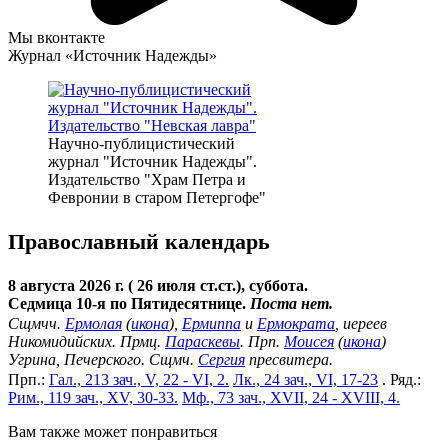
Мы вконтакте
Журнал «Источник Надежды»
Научно-публицистический
журнал "Источник Надежды".
Издательство "Храм Петра и
Февронии в старом Петергофе"
Православный календарь
8 августа 2026 г. ( 26 июля ст.ст.), суббота.
Седмица 10-я по Пятидесятнице.
Поста нет.
Сщмчч.
Ермолая
(
икона
),
Ермиппа
и
Ермократа
, иереев
Никомидийских. Прмц.
Параскевы
. Прп.
Моисея
(
икона
)
Угрина, Печерского. Сщмч.
Сергия
пресвитера.
Прп.:
Гал., 213 зач., V, 22 - VI, 2.
Лк., 24 зач., VI, 17-23
. Ряд.:
Рим., 119 зач., XV, 30-33.
Мф., 73 зач., XVII, 24 - XVIII, 4.
Вам также может понравиться