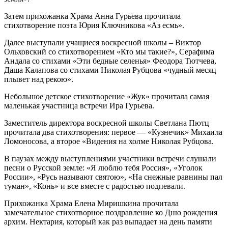
Затем прихожанка Храма Анна Гурьева прочитала
стихотворение поэта Юрия Ключникова «Аз есмь».
Далее выступали учащиеся воскресной школы – Виктор
Ольховский со стихотворением «Кто мы такие?», Серафима
Андала со стихами «Эти бедные селенья» Феодора Тютчева,
Даша Калапова со стихами Николая Рубцова «чудный месяц
плывет над рекою».
Небольшое детское стихотворение «Жук» прочитала самая
маленькая участница встречи Ира Гурьева.
Заместитель директора воскресной школы Светлана Пютц
прочитала два стихотворения: первое — «Кузнечик» Михаила
Ломоносова, а второе «Видения на холме Николая Рубцова.
В паузах между выступлениями участники встречи слушали
песни о Русской земле: «Я люблю тебя Россия», «Уголок
России», «Русь называют святою», «На снежные равнины пал
туман», «Конь» и все вместе с радостью подпевали.
Прихожанка Храма Елена Миришкина прочитала
замечательное стихотворное поздравление ко Дню рождения
архим. Нектария, который как раз выпадает на день памяти