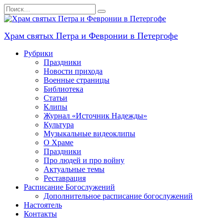
Перейти
Search
к
for:
содержанию
Храм святых Петра и Февронии в Петергофе
Рубрики
Праздники
Новости прихода
Военные страницы
Библиотека
Статьи
Клипы
Журнал «Источник Надежды»
Культура
Музыкальные видеоклипы
О Храме
Праздники
Про людей и про войну
Актуальные темы
Реставрация
Расписание Богослужений
Дополнительное расписание богослужений
Настоятель
Контакты