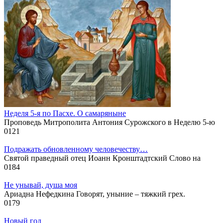
Неделя 5-я по Пасхе. О самаряныне
Проповедь Митрополита Антония Сурожского в Неделю 5-ю
0
121
Подражать обновленному человечеству…
Святой праведный отец Иоанн Кронштадтский Слово на
0
184
Не унывай, душа моя
Ариадна Нефедкина Говорят, уныние – тяжкий грех.
0
179
Новый год