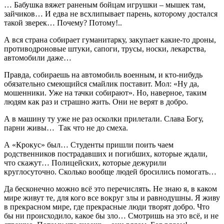
… Бабушка вяжет раненым бойцам игрушки – мышек там,
зайчиков… И едва не всхлипывает парень, которому достался
такой зверек… Почему? Потому!..
А вся страна собирает гуманитарку, закупает какие-то дроны,
противодроновые штуки, сапоги, трусы, носки, лекарства,
автомобили даже…
Правда, собираешь на автомобиль военным, и кто-нибудь
обязательно смеющийся смайлик поставит. Мол: «Ну да,
мошенники. Уже на тачки собирают». Но, наверное, таким
людям как раз и страшно жить. Они не верят в добро.
А в машину ту уже не раз осколки прилетали. Слава Богу,
парни живы… Так что не до смеха.
А «Крокус» был… Студенты пришли поить чаем
родственников пострадавших и погибших, которые ждали,
что скажут… Полицейских, которые дежурили
круглосуточно. Сколько вообще людей бросились помогать…
Да бесконечно можно всё это перечислять. Не знаю я, в каком
мире живут те, для кого все вокруг злы и равнодушны. Я живу
в прекрасном мире, где прекрасные люди творят добро. Что
бы ни происходило, какое бы зло… Смотришь на это всё, и не