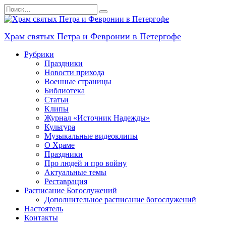
Перейти
Search
к
for:
содержанию
Храм святых Петра и Февронии в Петергофе
Рубрики
Праздники
Новости прихода
Военные страницы
Библиотека
Статьи
Клипы
Журнал «Источник Надежды»
Культура
Музыкальные видеоклипы
О Храме
Праздники
Про людей и про войну
Актуальные темы
Реставрация
Расписание Богослужений
Дополнительное расписание богослужений
Настоятель
Контакты