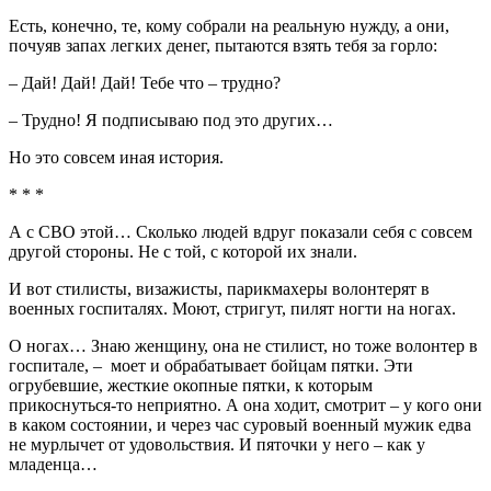
Есть, конечно, те, кому собрали на реальную нужду, а они,
почуяв запах легких денег, пытаются взять тебя за горло:
– Дай! Дай! Дай! Тебе что – трудно?
– Трудно! Я подписываю под это других…
Но это совсем иная история.
* * *
А с СВО этой… Сколько людей вдруг показали себя с совсем
другой стороны. Не с той, с которой их знали.
И вот стилисты, визажисты, парикмахеры волонтерят в
военных госпиталях. Моют, стригут, пилят ногти на ногах.
О ногах… Знаю женщину, она не стилист, но тоже волонтер в
госпитале, – моет и обрабатывает бойцам пятки. Эти
огрубевшие, жесткие окопные пятки, к которым
прикоснуться-то неприятно. А она ходит, смотрит – у кого они
в каком состоянии, и через час суровый военный мужик едва
не мурлычет от удовольствия. И пяточки у него – как у
младенца…