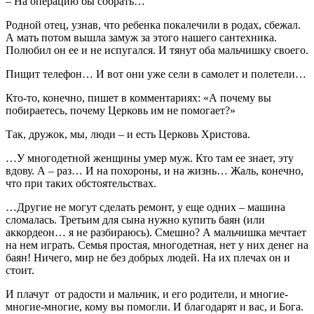
– На операцию бы собрать…
Родной отец, узнав, что ребенка покалечили в родах, сбежал.
А мать потом вышла замуж за этого нашего сантехника.
Полюбил он ее и не испугался. И тянут оба мальчишку своего.
Пищит телефон… И вот они уже сели в самолет и полетели…
Кто-то, конечно, пишет в комментариях: «А почему вы
побираетесь, почему Церковь им не помогает?»
Так, дружок, мы, люди – и есть Церковь Христова.
…У многодетной женщины умер муж. Кто там ее знает, эту
вдову. А – раз… И на похороны, и на жизнь… Жаль, конечно,
что при таких обстоятельствах.
…Другие не могут сделать ремонт, у еще одних – машина
сломалась. Третьим для сына нужно купить баян (или
аккордеон… я не разбираюсь). Смешно? А мальчишка мечтает
на нем играть. Семья простая, многодетная, нет у них денег на
баян! Ничего, мир не без добрых людей. На их плечах он и
стоит.
И плачут от радости и мальчик, и его родители, и многие-
многие-многие, кому вы помогли. И благодарят и вас, и Бога.