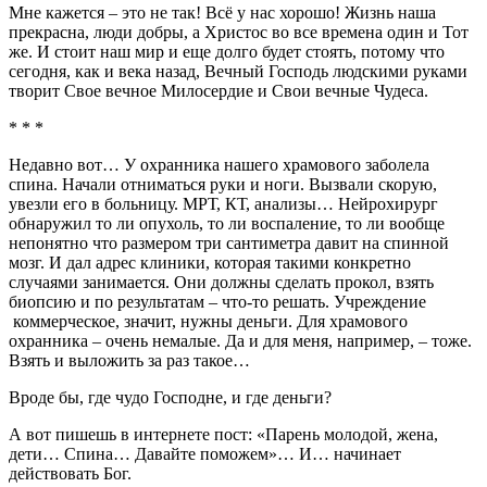
Мне кажется – это не так! Всё у нас хорошо! Жизнь наша
прекрасна, люди добры, а Христос во все времена один и Тот
же. И стоит наш мир и еще долго будет стоять, потому что
сегодня, как и века назад, Вечный Господь людскими руками
творит Свое вечное Милосердие и Свои вечные Чудеса.
* * *
Недавно вот… У охранника нашего храмового заболела
спина. Начали отниматься руки и ноги. Вызвали скорую,
увезли его в больницу. МРТ, КТ, анализы… Нейрохирург
обнаружил то ли опухоль, то ли воспаление, то ли вообще
непонятно что размером три сантиметра давит на спинной
мозг. И дал адрес клиники, которая такими конкретно
случаями занимается. Они должны сделать прокол, взять
биопсию и по результатам – что-то решать. Учреждение
коммерческое, значит, нужны деньги. Для храмового
охранника – очень немалые. Да и для меня, например, – тоже.
Взять и выложить за раз такое…
Вроде бы, где чудо Господне, и где деньги?
А вот пишешь в интернете пост: «Парень молодой, жена,
дети… Спина… Давайте поможем»… И… начинает
действовать Бог.