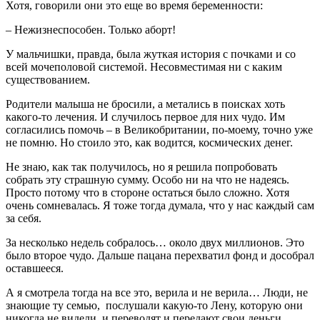
Хотя, говорили они это еще во время беременности:
– Нежизнеспособен. Только аборт!
У мальчишки, правда, была жуткая история с почками и со
всей мочеполовой системой. Несовместимая ни с каким
существованием.
Родители малыша не бросили, а метались в поисках хоть
какого-то лечения. И случилось первое для них чудо. Им
согласились помочь – в Великобритании, по-моему, точно уже
не помню. Но стоило это, как водится, космических денег.
Не знаю, как так получилось, но я решила попробовать
собрать эту страшную сумму. Особо ни на что не надеясь.
Просто потому что в стороне остаться было сложно. Хотя
очень сомневалась. Я тоже тогда думала, что у нас каждый сам
за себя.
За несколько недель собралось… около двух миллионов. Это
было второе чудо. Дальше пацана перехватил фонд и дособрал
оставшееся.
А я смотрела тогда на все это, верила и не верила… Люди, не
знающие ту семью, послушали какую-то Лену, которую они
никогда не видели, и переводят и передают свои деньги…