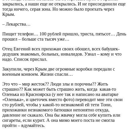
закрылись, а наши еще не открылись. И не присоединили еще
тогда ничего, серая зона. Но можно было проехать через
Крым.
– Лекарства…
Пищит телефон… 100 рублей пришло, триста, пятьсот… День
прошел – больше ста тысяч уже…
Отец Евгений всех прихожан своих обошел, всех бабушек-
дедушек знакомых, больных, инвалидов. Узнал – кому и что
надо. Список прислал.
Закупили, через Крым две огромные коробки передали с
военным конвоем. Жизни спасли…
Это что – мир жесток?? Люди злы и порочны?? Жить
страшно?? Как может быть страшно жить, когда какая-то
Оленька из Красноярска (у нее так и написано на аватарке
«Оленька», и цветочек вместо фото) переводит мне эти свои
сто рублей, чтобы у какой-то незнакомой ей тети Тони,
прихожанки незнакомого батюшки непонятно откуда,
давление не скакало. Она бы жвачку могла себе купить или
сигареты, если курит. А она мимо моего поста не смогла
пройти – вдумайтесь.