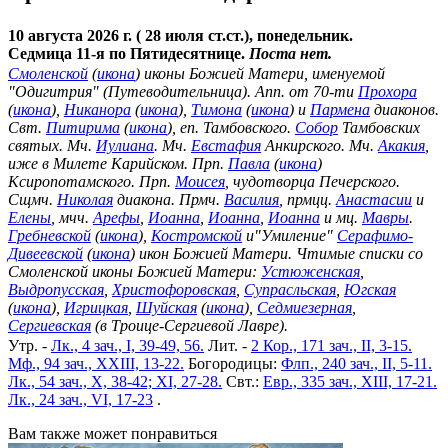
10 августа 2026 г. ( 28 июля ст.ст.), понедельник.
Седмица 11-я по Пятидесятнице.
Поста нет.
Смоленской
(
икона
) иконы Божией Матери, именуемой
"Одигитрия" (Путеводительница). Апп. от 70-ти
Прохора
(
икона
),
Никанора
(
икона
),
Тимона
(
икона
) и
Пармена
диаконов.
Свт.
Питирима
(
икона
), еп. Тамбовского.
Собор
Тамбовских
святых. Мч.
Иулиана
. Мч.
Евстафия
Анкирского. Мч.
Акакия
,
иже в Милете Карийском. Прп.
Павла
(
икона
)
Ксиропотамского. Прп.
Моисея
, чудотворца Печерского.
Сщмч.
Николая
диакона. Прмч.
Василия
, прмцц.
Анастасии
и
Елены
, мчч.
Арефы
,
Иоанна
,
Иоанна
,
Иоанна
и мц.
Мавры
.
Гребневской
(
икона
),
Костромской
и"Умиление"
Серафимо-
Дивеевской
(
икона
) икон Божией Матери. Чтимые списки со
Смоленской иконы Божией Матери:
Устюженская
,
Выдропусская
,
Христофоровская
,
Супрасльская
,
Югская
(
икона
),
Игрицкая
,
Шуйская
(
икона
),
Седмиезерная
,
Сергиевская
(в Троице-Сергиевой Лавре).
Утр. -
Лк., 4 зач., I, 39-49, 56.
Лит. -
2 Кор., 171 зач., II, 3-15.
Мф., 94 зач., XXIII, 13-22.
Богородицы:
Флп., 240 зач., II, 5-11.
Лк., 54 зач., X, 38-42; XI, 27-28.
Свт.:
Евр., 335 зач., XIII, 17-21.
Лк., 24 зач., VI, 17-23
.
Вам также может понравиться