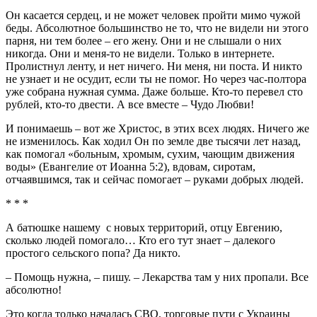
Он касается сердец, и не может человек пройти мимо чужой
беды. Абсолютное большинство не то, что не видели ни этого
парня, ни тем более – его жену. Они и не слышали о них
никогда. Они и меня-то не видели. Только в интернете.
Пролистнул ленту, и нет ничего. Ни меня, ни поста. И никто
не узнает и не осудит, если ты не помог. Но через час-полтора
уже собрана нужная сумма. Даже больше. Кто-то перевел сто
рублей, кто-то двести. А все вместе – Чудо Любви!
И понимаешь – вот же Христос, в этих всех людях. Ничего же
не изменилось. Как ходил Он по земле две тысячи лет назад,
как помогал «больным, хромым, сухим, чающим движения
воды» (Евангелие от Иоанна 5:2), вдовам, сиротам,
отчаявшимся, так и сейчас помогает – руками добрых людей.
* * *
А батюшке нашему с новых территорий, отцу Евгению,
сколько людей помогало… Кто его тут знает – далекого
простого сельского попа? Да никто.
– Помощь нужна, – пишу. – Лекарства там у них пропали. Все
абсолютно!
Это когда только началась СВО, торговые пути с Украины