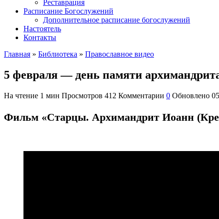
Реставрация
Расписание Богослужений
Дополнительное расписание богослужений
Настоятель
Контакты
Главная
»
Библиотека
»
Православное видео
5 февраля — день памяти архимандрит
На чтение
1 мин
Просмотров
412
Комментарии
0
Обновлено
05
Фильм «Старцы. Архимандрит Иоанн (Кре