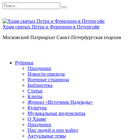
Перейти
Search
к
for:
содержанию
Храм святых Петра и Февронии в Петергофе
Московский Патриархат Санкт-Петербургская епархия
Рубрики
Праздники
Новости прихода
Военные страницы
Библиотека
Статьи
Клипы
Журнал «Источник Надежды»
Культура
Музыкальные видеоклипы
О Храме
Праздники
Про людей и про войну
Актуальные темы