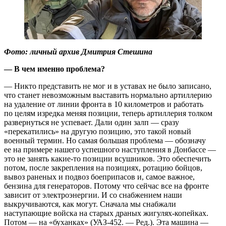
Фото: личный архив Дмитрия Стешина
— В чем именно проблема?
— Никто представить не мог и в уставах не было записано,
что станет невозможным выставить нормально артиллерию
на удаление от линии фронта в 10 километров и работать
по целям изредка меняя позиции, теперь артиллерия толком
развернуться не успевает. Дали один залп — сразу
«перекатились» на другую позицию, это такой новый
военный термин. Но самая большая проблема — обозначу
ее на примере нашего успешного наступления в Донбассе —
это не занять какие-то позиции всушников. Это обеспечить
потом, после закрепления на позициях, ротацию бойцов,
вывоз раненых и подвоз боеприпасов и, самое важное,
бензина для генераторов. Потому что сейчас все на фронте
зависит от электроэнергии. И со снабжением наши
выкручиваются, как могут. Сначала мы снабжали
наступающие войска на старых драных жигулях-копейках.
Потом — на «буханках» (УАЗ-452. — Ред.). Эта машина —