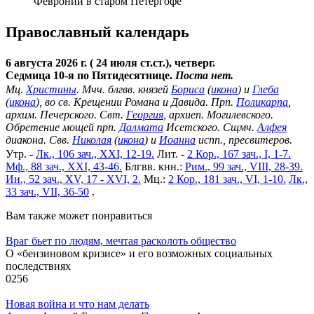
Февронии в старом Петергофе"
Православный календарь
6 августа 2026 г. ( 24 июля ст.ст.), четверг.
Седмица 10-я по Пятидесятнице.
Поста нет.
Мц.
Христины
. Мчч. блгвв. князей
Бориса
(
икона
) и
Глеба
(
икона
), во св. Крещении Романа и Давида. Прп.
Поликарпа
,
архим. Печерского. Свт.
Георгия
, архиеп. Могилевского.
Обретение мощей прп.
Далмата
Исетского. Сщмч.
Алфея
диакона. Свв.
Николая
(
икона
) и
Иоанна
испп., пресвитеров.
Утр. -
Лк., 106 зач., XXI, 12-19.
Лит. -
2 Кор., 167 зач., I, 1-7.
Мф., 88 зач., XXI, 43-46.
Блгвв. кнн.:
Рим., 99 зач., VIII, 28-39.
Ин., 52 зач., XV, 17 - XVI, 2.
Мц.:
2 Кор., 181 зач., VI, 1-10.
Лк.,
33 зач., VII, 36-50
.
Вам также может понравиться
Враг бьет по людям, мечтая расколоть общество
О «бензиновом кризисе» и его возможных социальных
последствиях
0
256
Новая война и что нам делать