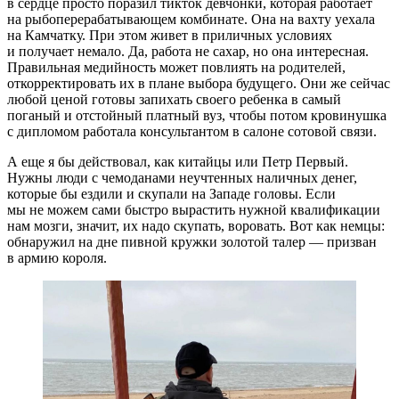
в сердце просто поразил тикток девчонки, которая работает
на рыбоперерабатывающем комбинате. Она на вахту уехала
на Камчатку. При этом живет в приличных условиях
и получает немало. Да, работа не сахар, но она интересная.
Правильная медийность может повлиять на родителей,
откорректировать их в плане выбора будущего. Они же сейчас
любой ценой готовы запихать своего ребенка в самый
поганый и отстойный платный вуз, чтобы потом кровинушка
с дипломом работала консультантом в салоне сотовой связи.
А еще я бы действовал, как китайцы или Петр Первый.
Нужны люди с чемоданами неучтенных наличных денег,
которые бы ездили и скупали на Западе головы. Если
мы не можем сами быстро вырастить нужной квалификации
нам мозги, значит, их надо скупать, воровать. Вот как немцы:
обнаружил на дне пивной кружки золотой талер — призван
в армию короля.