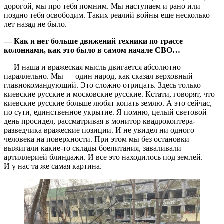
дорогой, мы про тебя помним. Мы наступаем и рано или
поздно тебя освободим. Таких реалий войны еще несколько
лет назад не было.
— Как и нет больше движений техники по трассе
колоннами, как это было в самом начале СВО…
— И наша и вражеская мысль двигается абсолютно
параллельно. Мы — один народ, как сказал верховный
главнокомандующий. Это сложно отрицать. Здесь только
киевские русские и московские русские. Кстати, говорят, что
киевские русские больше любят копать землю. А это сейчас,
по сути, единственное укрытие. Я помню, целый световой
день просидел, рассматривая в монитор квадрокоптера-
разведчика вражеские позиции. И не увидел ни одного
человека на поверхности. При этом мы без остановки
выжигали какие-то склады боепитания, заваливали
артиллерией блиндажи. И все это находилось под землей.
И у нас та же самая картина.