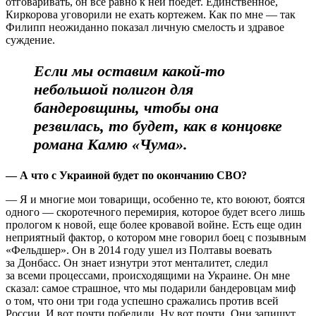
отговаривать, он все равно к ней поедет. Единственное,
Киркорова уговорили не ехать кортежем. Как по мне — так
Филипп неожиданно показал личную смелость и здравое
суждение.
Если мы оставим какой-то
небольшой полигон для
бандеровщины, чтобы она
резвилась, то будет, как в концовке
романа Камю «Чума».
— А что с Украиной будет по окончанию СВО?
— Я и многие мои товарищи, особенно те, кто воюют, боятся
одного — скоротечного перемирия, которое будет всего лишь
прологом к новой, еще более кровавой войне. Есть еще один
неприятный фактор, о котором мне говорил боец с позывным
«Фельдшер». Он в 2014 году ушел из Полтавы воевать
за Донбасс. Он знает изнутри этот менталитет, следил
за всеми процессами, происходящими на Украине. Он мне
сказал: самое страшное, что мы подарили бандеровцам миф
о том, что они три года успешно сражались против всей
России. И вот почти победили. Ну вот почти. Они запишут