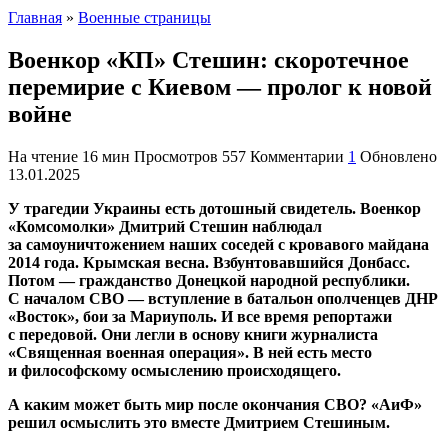
Главная
»
Военные страницы
Военкор «КП» Стешин: скоротечное
перемирие с Киевом — пролог к новой
войне
На чтение
16 мин
Просмотров
557
Комментарии
1
Обновлено
13.01.2025
У трагедии Украины есть дотошный свидетель. Военкор
«Комсомолки» Дмитрий Стешин наблюдал
за самоуничтожением наших соседей с кровавого майдана
2014 года. Крымская весна. Взбунтовавшийся Донбасс.
Потом — гражданство Донецкой народной республики.
С началом СВО — вступление в батальон ополченцев ДНР
«Восток», бои за Мариуполь. И все время репортажи
с передовой. Они легли в основу книги журналиста
«Священная военная операция». В ней есть место
и философскому осмыслению происходящего.
А каким может быть мир после окончания СВО? «АиФ»
решил осмыслить это вместе Дмитрием Стешиным.