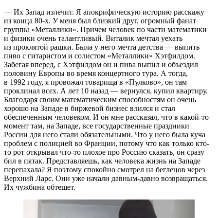
— Их Запад излечит. Я апокрифическую историю расскажу
из конца 80-х. У меня был близкий друг, огромный фанат
группы «Металлики». Причем человек по части математики
и физики очень талантливый. Виталик мечтал уехать
из проклятой рашки. Была у него мечта детства — выпить
пиво с гитаристом и солистом «Металлики» Хэтфилдом.
Забегая вперед, с Хэтфилдом он и пива выпил и объездил
половину Европы во время концертного тура. А тогда,
в 1992 году, я провожал товарища в «Пулково», он там
проклинал всех. А лет 10 назад — вернулся, купил квартиру.
Благодаря своим математическим способностям он очень
хорошо на Западе в биржевой бизнес влился и стал
обеспеченным человеком. И он мне рассказал, что в какой-то
момент там, на Западе, все государственные праздники
России для него стали обязательными. Что у него была куча
проблем с полицией во Франции, потому что как только кто-
то рот открывал что-то плохое про Россию сказать, он сразу
бил в пятак. Представляешь, как человека жизнь на Западе
перепахала? Я поэтому спокойно смотрел на беглецов через
Верхний Ларс. Они уже начали давным-давно возвращаться.
Их чужбина обтешет.