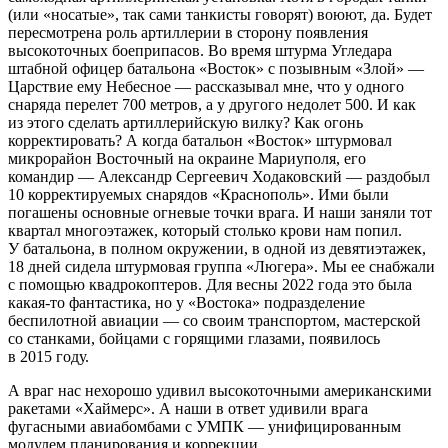
(или «носатые», так сами танкисты говорят) воюют, да. Будет
пересмотрена роль артиллерии в сторону появления
высокоточных боеприпасов. Во время штурма Угледара
штабной офицер батальона «Восток» с позывным «Злой» —
Царствие ему Небесное — рассказывал мне, что у одного
снаряда перелет 700 метров, а у другого недолет 500. И как
из этого сделать артиллерийскую вилку? Как огонь
корректировать? А когда батальон «Восток» штурмовал
микрорайон Восточный на окраине Мариуполя, его
командир — Александр Сергеевич Ходаковский — раздобыл
10 корректируемых снарядов «Краснополь». Ими были
погашены основные огневые точки врага. И наши заняли тот
квартал многоэтажек, который столько крови нам попил.
У батальона, в полном окружении, в одной из девятиэтажек,
18 дней сидела штурмовая группа «Люгера». Мы ее снабжали
с помощью квадрокоптеров. Для весны 2022 года это была
какая-то фантастика, но у «Востока» подразделение
беспилотной авиации — со своим транспортом, мастерской
со станками, бойцами с горящими глазами, появилось
в 2015 году.
А враг нас нехорошо удивил высокоточными американскими
ракетами «Хаймерс». А наши в ответ удивили врага
фугасными авиабомбами с УМПК — унифицированным
модулем планирования и коррекции.