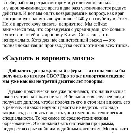
в небе, работая ретранслятором и усилителем сигнала —
и у дронов-камикадзе врага в два раза увеличивается радиус
действия. И вот мы опять возвращаемся к вопросу, как враг
контролирует нашу тыловую полос 1f40 у на глубину в 25 км.
Но я и другое хочу сказать, неприятное. Мы сейчас
занимаемся тем, что соревнуемся с украинцами, кто больше
купит запчастей для дронов у Китая. Согласись, это
ненормально. Хотя для нас единственный выход — это
полная локализация производства беспилотников всех типов.
«Скупать и воровать мозги»
— Добрались до гражданской сферы — что она могла бы
получить по итогам СВО? Про то же импортозамещение
мы уже как бы не третий десяток лет говорим.
— Думаю практически все уже понимают, что наша высшая
школа устроена как-то не так. В большинстве случаев люди
получают диплом, чтобы положить его в стол или вписать его
в резюме. Никакой научной работы не ведется. Это надо
закрывать, разгонять и делать упор именно на технические
специальности. То же самое со средне-техническим
образованием. Это должна быть системная программа,
подогретая серьезнейшим медийным контентом. Меня как-то