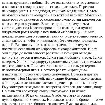
вечная труженица войны. Потом оказалось, что их успешно
и в каких-то товарных количествах, враг жжет. Пересели
на квадроциклы. Не подходит, слишком медленные. Потом
на мотоциклы типа «эндуро». Но тоже не вариант. Мотоцикл,
даже если он движется со скоростью около сотни километров
в час, все равно уязвим. В итоге пришли к тому, с чем
я столкнулся под Красногоровкой на командном пункте
штурмовой роты бойца с позывным «Ирландец». Он мне
показал новое слово военной техники, новую военно-учетную
специальность. «Ноги» называется. Это четверо поджарых
парней. Все ноги у них замазаны зеленкой, потому что
посечены осколками от «сбросов» с квадрокоптеров. И вот
они с утра до ночи заносят ребятам на позиции от воды
до чистых трусов и носков. 12 км туда и обратно утром, 12 км
вечером. У них по маршруту проложены укрытия, где можно
пересохраниться. Они сами так сказали, используя термин
из компьютерной игры. Поэтому ребята «Ирландца»
и наступали, потому что было снабжение. Но есть и другие
примеры. Под Марьинкой, на окраине Донецка, около месяца
в блиндаже в лесополосе лежал паренек с ранением в ногу.
Ему коптером закидывали лекарства, батареи для рации, воду.
Но вынести его оттуда было невозможно. Он лежал
на удалении в 10 км от наших. Чтобы его эвакуировать —
нужна бронь и 6-8 человек. Но вывозить его на броне — то же
самое, что потерять броню с экипажем. Ему сказали, лежи,