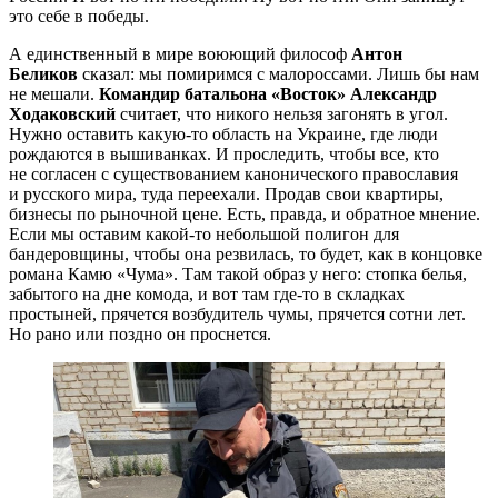
это себе в победы.
А единственный в мире воюющий философ
Антон
Беликов
сказал: мы помиримся с малороссами. Лишь бы нам
не мешали.
Командир батальона «Восток» Александр
Ходаковский
считает, что никого нельзя загонять в угол.
Нужно оставить какую-то область на Украине, где люди
рождаются в вышиванках. И проследить, чтобы все, кто
не согласен с существованием канонического православия
и русского мира, туда переехали. Продав свои квартиры,
бизнесы по рыночной цене. Есть, правда, и обратное мнение.
Если мы оставим какой-то небольшой полигон для
бандеровщины, чтобы она резвилась, то будет, как в концовке
романа Камю «Чума». Там такой образ у него: стопка белья,
забытого на дне комода, и вот там где-то в складках
простыней, прячется возбудитель чумы, прячется сотни лет.
Но рано или поздно он проснется.