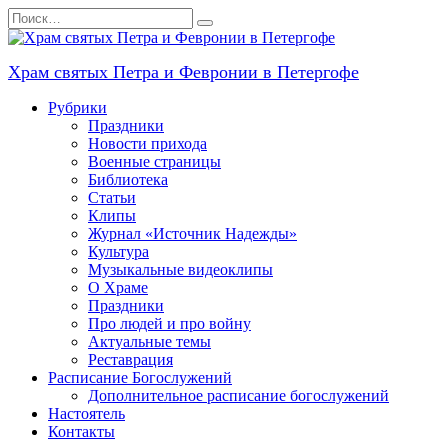
Перейти
Search
к
for:
содержанию
Храм святых Петра и Февронии в Петергофе
Рубрики
Праздники
Новости прихода
Военные страницы
Библиотека
Статьи
Клипы
Журнал «Источник Надежды»
Культура
Музыкальные видеоклипы
О Храме
Праздники
Про людей и про войну
Актуальные темы
Реставрация
Расписание Богослужений
Дополнительное расписание богослужений
Настоятель
Контакты