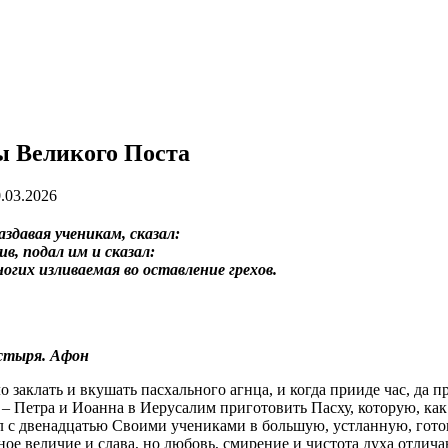
ы Великого Поста
.03.2026
раздавая ученикам, сказал:
ив, подал им и сказал:
ногих изливаемая во оставление грехов.
астыря. Афон
 заклать и вкушать пасхального агнца, и когда прииде час, да пр
– Петра и Иоанна в Иерусалим приготовить Пасху, которую, как
 с двенадцатью Своими учениками в большую, устланную, готов
мное величие и слава, но любовь, смирение и чистота духа отлич