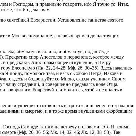
лем и Господом, и правильно говорите, ибо Я точно то. Итак,
то же, что Я сделал вам.
тво святейшей Евхаристии. Установление таинства святого
рите в Мое воспоминание, с первых времен до настоящих
к хлеба, обмакнув в солило, и обмакнув, подал Иуде
30). Прекратив спор Апостолов о первенстве, которое между
й, и предсказав Апостолам общее искушение, а Петру
гору Елеонскую (Лк. 22, 24–28; Мф. 26, 30–35). Здесь начались
ка Я пойду, помолюсь там, и взяв с Собою Петра, Иакова и
удьте здесь и бодрствуйте со Мною, сказал ученикам Своим
вуя чашу страданий, и совершенно предаваясь воле Отца.
и говорил им: бодрствуйте и молитесь, чтобы не впасть в
шение и укрепляет готовность встретить и перенести страдания
аданиями и смертью, и в то же время внушениями скорбевшим
 Господь Сам идет к ним на встречу и словами: Это Я, коими
мерть (Мф. 26, 36–56; Мк. 14, 32–46; Лк. 12, 38–53). Так