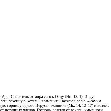
ейдет Спаситель от мира сего к Отцу (Ин. 13, 1), Иисус
 сень законную, хотел Он заменить Пасхою новою, – самим
ую горницу одного Иерусалимлянина (Мк. 14, 12–17) и возлег.
ают истинных членов, Господь, возстав от вечери, умыл ноги