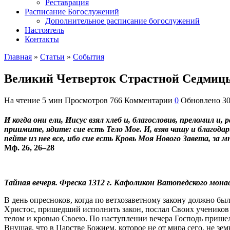
Реставрация
Расписание Богослужений
Дополнительное расписание богослужений
Настоятель
Контакты
Главная
»
Статьи
»
События
Великий Четверток Страстной Седмиц
На чтение
5 мин
Просмотров
766
Комментарии
0
Обновлено
30
И когда они ели, Иисус взял хлеб и, благословив, преломил и, 
приимите, ядите: сие есть Тело Мое.
И, взяв чашу и благодар
пейте из нее все, ибо сие есть Кровь Моя Нового Завета,
за м
Мф. 26, 26–28
Тайная вечеря. Фреска 1312 г. Кафоликон Ватопедского мон
В день опресноков, когда по ветхозаветному закону должно было
Христос, пришедший исполнить закон, послал Своих учеников 
телом и кровью Своею. По наступлении вечера Господь пришел
Внушая, что в Царстве Божием, которое не от мира сего, не зе