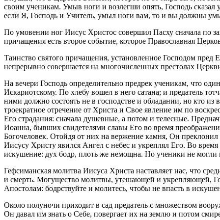
своим ученикам. Умыв ноги и возлегши опять, Господь сказал у
если Я, Господь и Учитель, умыл ноги вам, то и вы должны умы
По умовении ног Иисус Христос совершил Пасху сначала по за
причащения есть второе событие, которое Православная Церко
Таинство святого причащения, установленное Господом пред Е
непрерывно совершается на многочисленных престолах Церкви
На вечери Господь определительно предрек ученикам, что один 
Искариотскому. По хлебу вошел в него сатана; и предатель тот
ними должно состоять не в господстве и обладании, но кто из
троекратное отречение от Христа и Свое явление им по воскрес
Его страдания: сначала душевные, а потом и телесные. Преднач
Иоанна, бывших свидетелями славы Его во время преображения,
Богочеловек. Отойдя от них на вержение камня, Он преклонил г
Иисусу Христу явился Ангел с небес и укреплял Его. Во время
искушение: дух бодр, плоть же немощна. Но ученики не могли м
Гефсиманская молитва Иисуса Христа наставляет нас, что сред
и смерть. Могущество молитвы, утешающей и укрепляющей, Го
Апостолам: бодрствуйте и молитесь, чтобы не впасть в искушен
Около полуночи приходит в сад предатель с множеством воору
Он давал им знать о Себе, повергает их на землю и потом смире