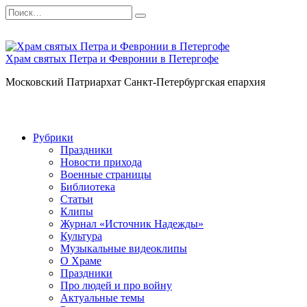
Перейти
Search
к
for:
содержанию
Храм святых Петра и Февронии в Петергофе
Московский Патриархат Санкт-Петербургская епархия
Рубрики
Праздники
Новости прихода
Военные страницы
Библиотека
Статьи
Клипы
Журнал «Источник Надежды»
Культура
Музыкальные видеоклипы
О Храме
Праздники
Про людей и про войну
Актуальные темы