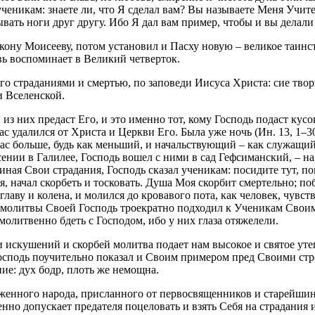
ченикам: знаете ли, что Я сделал вам? Вы называете Меня Учите
вать ноги друг другу. Ибо Я дал вам пример, чтобы и вы делали 
кону Моисееву, потом установил и Пасху новую – великое таинс
вь воспоминает в Великий четверток.
го страданиями и смертью, по заповеди Иисуса Христа: сие тво
 Вселенской.
из них предаст Его, и это именно тот, кому Господь подаст кусо
час удалился от Христа и Церкви Его. Была уже ночь (Ин. 13, 1–
 вас больше, будь как меньший, и начальствующий – как служащи
ении в Галилее, Господь вошел с ними в сад Гефсиманский, – на 
иная Свои страдания, Господь сказал ученикам: посидите тут, по
 начал скорбеть и тосковать. Душа Моя скорбит смертельно; поб
лаву и колена, и молился до кровавого пота, как человек, чувст
 молитвы Своей Господь троекратно подходил к Ученикам Своим 
олитвенно бдеть с Господом, ибо у них глаза отяжелели.
и искушений и скорбей молитва подает нам высокое и святое уте
сподь поучительно показал и Своим примером пред Своими стр
ие: дух бодр, плоть же немощна.
женного народа, присланного от первосвященников и старейшин.
нно допускает предателя поцеловать и взять Себя на страдания и с