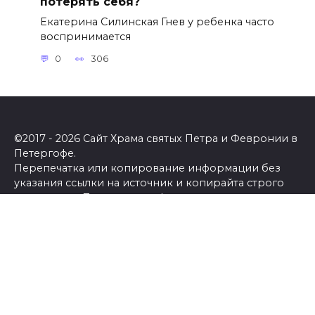
потерять себя?
Екатерина Силинская Гнев у ребенка часто
воспринимается
0
306
©2017 - 2026 Сайт Храма святых Петра и Февронии в
Петергофе.
Перепечатка или копирование информации без
указания ссылки на источник и копирайта строго
запрещены.
Политика конфиденциальности
.