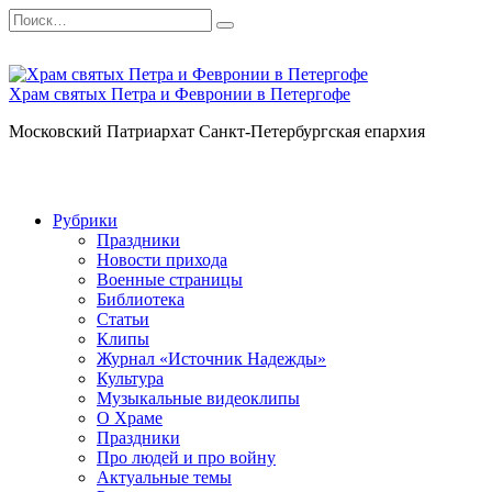
Перейти
Search
к
for:
содержанию
Храм святых Петра и Февронии в Петергофе
Московский Патриархат Санкт-Петербургская епархия
Рубрики
Праздники
Новости прихода
Военные страницы
Библиотека
Статьи
Клипы
Журнал «Источник Надежды»
Культура
Музыкальные видеоклипы
О Храме
Праздники
Про людей и про войну
Актуальные темы