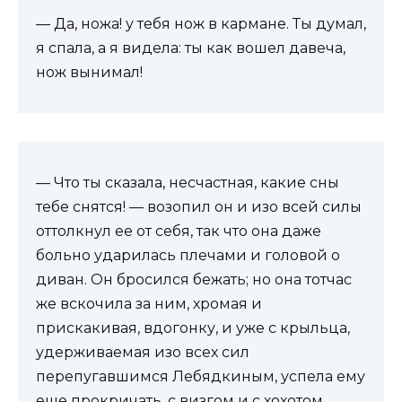
— Да, ножа! у тебя нож в кармане. Ты думал,
я спала, а я видела: ты как вошел давеча,
нож вынимал!
— Что ты сказала, несчастная, какие сны
тебе снятся! — возопил он и изо всей силы
оттолкнул ее от себя, так что она даже
больно ударилась плечами и головой о
диван. Он бросился бежать; но она тотчас
же вскочила за ним, хромая и
прискакивая, вдогонку, и уже с крыльца,
удерживаемая изо всех сил
перепугавшимся Лебядкиным, успела ему
еще прокричать, с визгом и с хохотом,