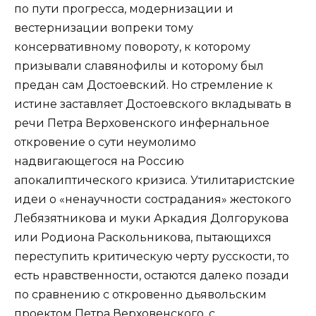
по пути прогресса, модернизации и
вестернизации вопреки тому
консервативному повороту, к которому
призывали славянофилы и которому был
предан сам Достоевский. Но стремление к
истине заставляет Достоевского вкладывать в
речи Петра Верховенского инфернальное
откровение о сути неумолимо
надвигающегося на Россию
апокалиптического кризиса. Утилитаристские
идеи о «ненаучности сострадания» жестокого
Лебязятникова и муки Аркадия Долгорукова
или Родиона Раскольникова, пытающихся
переступить критическую черту русскости, то
есть нравственности, остаются далеко позади
по сравнению с откровенно дьявольским
проектом Петра Верховенского, с