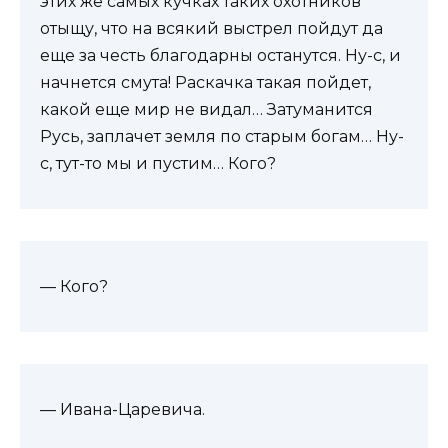
этих же самых кучках таких охотников
отыщу, что на всякий выстрел пойдут да
еще за честь благодарны останутся. Ну-с, и
начнется смута! Раскачка такая пойдет,
какой еще мир не видал… Затуманится
Русь, заплачет земля по старым богам… Ну-
с, тут-то мы и пустим… Кого?
— Кого?
— Ивана-Царевича.