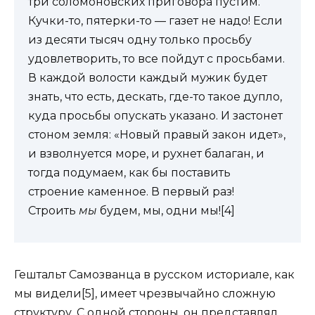
три соломоновских приговора пустим.
Кучки-то, пятерки-то — газет не надо! Если
из десяти тысяч одну только просьбу
удовлетворить, то все пойдут с просьбами.
В каждой волости каждый мужик будет
знать, что есть, дескать, где-то такое дупло,
куда просьбы опускать указано. И застонет
стоном земля: «Новый правый закон идет»,
и взволнуется море, и рухнет балаган, и
тогда подумаем, как бы поставить
строение каменное. В первый раз!
Строить
мы
будем, мы, одни мы![4]
Гештальт Самозванца в русском историале, как
мы видели[5], имеет чрезвычайно сложную
структуру. С одной стороны, он представлял