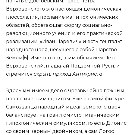
понятые Достоевским. Голос Петра
Верховенского это настоящая демоническая
глоссолалия, послание из гипохтонических
областей, обретающая форму социально-
революционного учения и его практической
реализации. «Иван Царевич» и есть гештальт
народного царя, несущего с собой Царство
Земли[6]. Именно под этим обличием Петр
Верховенский, глашатай Подземной Руси, и
стремится
скрыть приход Антихриста
.
Здесь мы имеем дело с чрезвычайно важным
ноологическим сдвигом. Уже в самой фигуре
Самозванца народный идеал земского царя
балансирует на грани с чисто титаническим
гипохтоническим симулякром, то есть Дионис
со своим черным двойником, а сам Логос