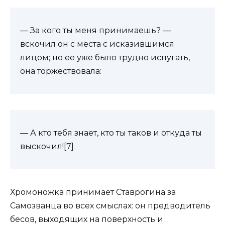
— За кого ты меня принимаешь? —
вскочил он с места с исказившимся
лицом; но ее уже было трудно испугать,
она торжествовала:
— А кто тебя знает, кто ты таков и откуда ты
выскочил![7]
Хромоножка принимает Ставрогина за
Самозванца во всех смыслах: он предводитель
бесов, выходящих на поверхность и