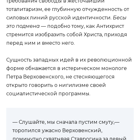
требования свободы в жесточайший
тоталитаризм, ее глубинную отчужденность от
силовых линий русской идентичности.
Бесы
это подмена
— подобно тому, как Антихрист
стремится изобразить собой Христа, приходя
перед ним и вместо него.
Сущность западных идей в их революционной
форме обнажается в истерическом монологе
Петра Верховенского, не стесняющегося
открыто говорить о нигилизме своей
социалистической программы.
— Слушайте, мы сначала пустим смуту,—
торопился ужасно Верховенский,
поминутно схватывая Ставрогина за левый