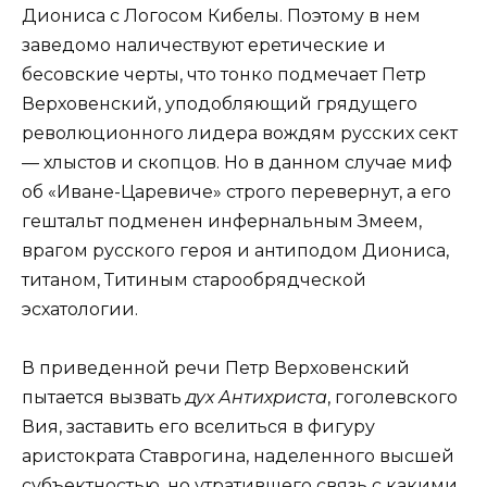
Диониса с Логосом Кибелы. Поэтому в нем
заведомо наличествуют еретические и
бесовские черты, что тонко подмечает Петр
Верховенский, уподобляющий грядущего
революционного лидера вождям русских сект
— хлыстов и скопцов. Но в данном случае миф
об «Иване-Царевиче» строго перевернут, а его
гештальт подменен инфернальным Змеем,
врагом русского героя и антиподом Диониса,
титаном, Титиным старообрядческой
эсхатологии.
В приведенной речи Петр Верховенский
пытается вызвать
дух Антихриста
, гоголевского
Вия, заставить его вселиться в фигуру
аристократа Ставрогина, наделенного высшей
субъектностью, но утратившего связь с какими