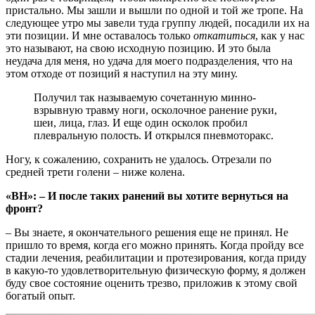
пристально. Мы зашли и вышли по одной и той же тропе. На
следующее утро мы завели туда группу людей, посадили их на
эти позиции. И мне оставалось только
откатиться
, как у нас
это называют, на свою исходную позицию. И это была
неудача для меня, но удача для моего подразделения, что на
этом отходе от позиций я наступил на эту мину.
Получил так называемую сочетанную минно-
взрывную травму ноги, осколочное ранение руки,
шеи, лица, глаз. И еще один осколок пробил
плевральную полость. И открылся пневмоторакс.
Ногу, к сожалению, сохранить не удалось. Отрезали по
средней трети голени – ниже колена.
«ВН»: – И после таких ранений вы хотите вернуться на
фронт?
– Вы знаете, я окончательного решения еще не принял. Не
пришло то время, когда его можно принять. Когда пройду все
стадии лечения, реабилитации и протезирования, когда приду
в какую-то удовлетворительную физическую форму, я должен
буду свое состояние оценить трезво, приложив к этому свой
богатый опыт.