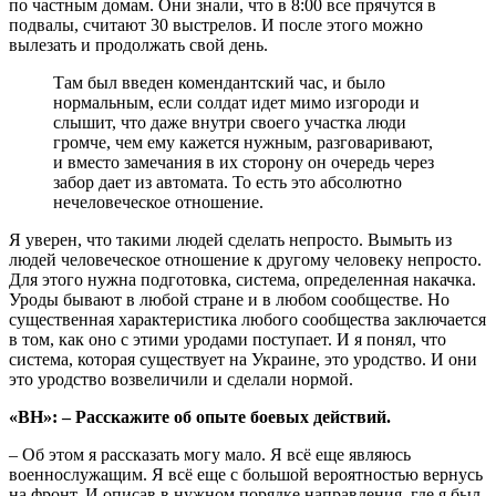
по частным домам. Они знали, что в 8:00 все прячутся в
подвалы, считают 30 выстрелов. И после этого можно
вылезать и продолжать свой день.
Там был введен комендантский час, и было
нормальным, если солдат идет мимо изгороди и
слышит, что даже внутри своего участка люди
громче, чем ему кажется нужным, разговаривают,
и вместо замечания в их сторону он очередь через
забор дает из автомата. То есть это абсолютно
нечеловеческое отношение.
Я уверен, что такими людей сделать непросто. Вымыть из
людей человеческое отношение к другому человеку непросто.
Для этого нужна подготовка, система, определенная накачка.
Уроды бывают в любой стране и в любом сообществе. Но
существенная характеристика любого сообщества заключается
в том, как оно с этими уродами поступает. И я понял, что
система, которая существует на Украине, это уродство. И они
это уродство возвеличили и сделали нормой.
«ВН»: – Расскажите об опыте боевых действий.
– Об этом я рассказать могу мало. Я всё еще являюсь
военнослужащим. Я всё еще с большой вероятностью вернусь
на фронт. И описав в нужном порядке направления, где я был,