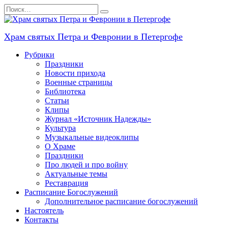
Перейти
Search
к
for:
содержанию
Храм святых Петра и Февронии в Петергофе
Рубрики
Праздники
Новости прихода
Военные страницы
Библиотека
Статьи
Клипы
Журнал «Источник Надежды»
Культура
Музыкальные видеоклипы
О Храме
Праздники
Про людей и про войну
Актуальные темы
Реставрация
Расписание Богослужений
Дополнительное расписание богослужений
Настоятель
Контакты