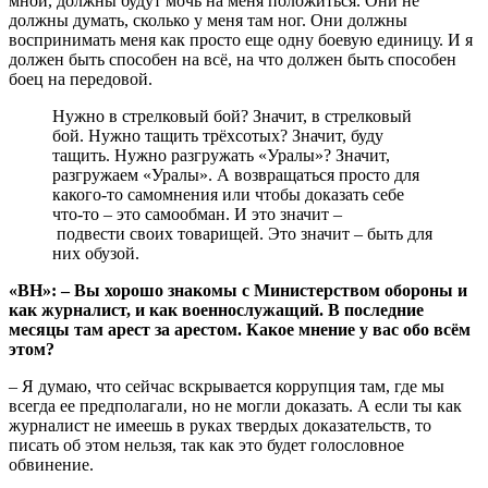
мной, должны будут мочь на меня положиться. Они не
должны думать, сколько у меня там ног. Они должны
воспринимать меня как просто еще одну боевую единицу. И я
должен быть способен на всё, на что должен быть способен
боец на передовой.
Нужно в стрелковый бой? Значит, в стрелковый
бой. Нужно тащить трёхсотых? Значит, буду
тащить. Нужно разгружать «Уралы»? Значит,
разгружаем «Уралы». А возвращаться просто для
какого-то самомнения или чтобы доказать себе
что-то – это самообман. И это значит –
подвести своих товарищей. Это значит – быть для
них обузой.
«ВН»: – Вы хорошо знакомы с Министерством обороны и
как журналист, и как военнослужащий. В последние
месяцы там арест за арестом. Какое мнение у вас обо всём
этом?
– Я думаю, что сейчас вскрывается коррупция там, где мы
всегда ее предполагали, но не могли доказать. А если ты как
журналист не имеешь в руках твердых доказательств, то
писать об этом нельзя, так как это будет голословное
обвинение.