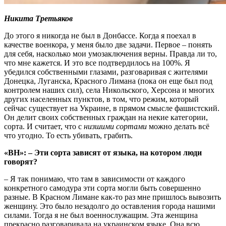
Никита Третьяков
До этого я никогда не был в Донбассе. Когда я поехал в
качестве военкора, у меня было две задачи. Первое – понять
для себя, насколько мои умозаключения верны. Правда ли то,
что мне кажется. И это все подтвердилось на 100%. Я
убедился собственными глазами, разговаривая с жителями
Донецка, Луганска, Красного Лимана (пока он еще был под
контролем наших сил), села Никольского, Херсона и многих
других населенных пунктов, в том, что режим, который
сейчас существует на Украине, в прямом смысле фашистский.
Он делит своих собственных граждан на некие категории,
сорта. И считает, что с
низшими сортами
можно делать всё
что угодно. То есть убивать, грабить.
«ВН»: – Эти сорта зависят от языка, на котором люди
говорят?
– Я так понимаю, что там в зависимости от каждого
конкретного самодура эти сорта могли быть совершенно
разные. В Красном Лимане как-то раз мне пришлось вывозить
женщину. Это было незадолго до оставления города нашими
силами. Тогда я не был военнослужащим. Эта женщина
прекрасно разговаривала на украинском языке. Она всю