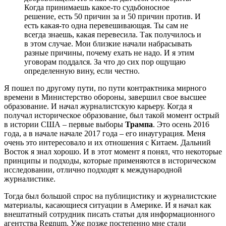
Когда принимаешь какое-то судьбоносное
решение, есть 50 причин за и 50 причин против. И
есть какая-то одна перевешивающая. Ты сам не
всегда знаешь, какая перевесила. Так получилось и
в этом случае. Мои близкие начали набрасывать
разные причины, почему ехать не надо. И я этим
уговорам поддался. За что до сих пор ощущаю
определенную вину, если честно.
Я пошел по другому пути, по пути контрактника мирного
времени в Министерство обороны, завершил свое высшее
образование. И начал журналистскую карьеру. Когда я
получал историческое образование, был такой момент острый
в истории США – первые выборы
Трампа
. Это осень 2016
года, а в начале начале 2017 года – его инаугурация. Меня
очень это интересовало и их отношения с Китаем. Дальний
Восток я знал хорошо. И в этот момент я понял, что некоторые
принципы и подходы, которые применяются в историческом
исследовании, отлично подходят к международной
журналистике.
Тогда был большой спрос на публицистику и журналистские
материалы, касающиеся ситуации в Америке. И я начал как
внештатный сотрудник писать статьи для информационного
агентства Regnum. Уже позже постепенно мне стали