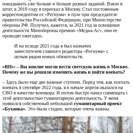
накидывать уже больше и больше разных заданий. Взяли в
штат, в 2019 году я переехал в Москву. Стал постоянным
корреспондентом от «Регнума» в пуле при председателе
правительства Российской Федерации, при Министерстве
обороны РФ. Получил, кажется, за 2021 год за освещение
деятельности Минобороны премию «Медиа-Ас», они ее
проводят ежегодно.
И на исходе 2021 года я был назначен
заместителем главного редактора «Регнума» с
целым рядом новых обязательств.
«ВН»: – Вы вполне могли вести светскую жизнь в Москве.
Почему же вы решили изменить жизнь и пойти воевать?
– Здесь было еще две важные ступени. Перед тем, как поехать
воевать в сентябре 2022 года, я в начале апреля оказался на
СВО в качестве военкора. И потом быстро начал совмещать с
этой деятельностью гуманитарную деятельность. У меня
появился собственный небольшой
гуманитарный проект
«Буханка»
. Это были стадии, которые очень важны.