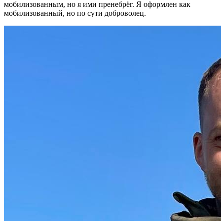
мобилизованным, но я ими пренебрёг. Я оформлен как
мобилизованный, но по сути доброволец.