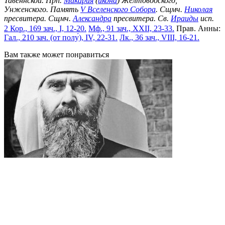
Тавеннской. Прп.
Макария
(
икона
) Желтоводского,
Унженского. Память
V Вселенского Собора
. Сщмч.
Николая
пресвитера. Сщмч.
Александра
пресвитера. Св.
Ираиды
исп.
2 Кор., 169 зач., I, 12-20.
Мф., 91 зач., XXII, 23-33.
Прав. Анны:
Гал., 210 зач. (от полу́), IV, 22-31.
Лк., 36 зач., VIII, 16-21.
Вам также может понравиться
Ты не один
4 августа — день памяти митрополита Антония Сурожского
0
267
Памяти современного богослова
25 июля — день памяти Евгения Авдеенко Евгений