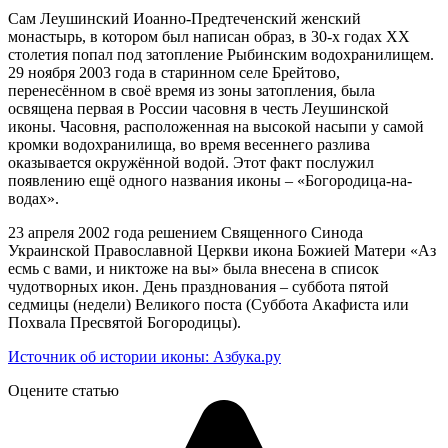
Сам Леушинский Иоанно-Предтеченский женский
монастырь, в котором был написан образ, в 30-х годах ХХ
столетия попал под затопление Рыбинским водохранилищем.
29 ноября 2003 года в старинном селе Брейтово,
перенесённом в своё время из зоны затопления, была
освящена первая в России часовня в честь Леушинской
иконы. Часовня, расположенная на высокой насыпи у самой
кромки водохранилища, во время весеннего разлива
оказывается окружённой водой. Этот факт послужил
появлению ещё одного названия иконы – «Богородица-на-
водах».
23 апреля 2002 года решением Священного Синода
Украинской Православной Церкви икона Божией Матери «Аз
есмь с вами, и никтоже на вы» была внесена в список
чудотворных икон. День празднования – суббота пятой
седмицы (недели) Великого поста (Суббота Акафиста или
Похвала Пресвятой Богородицы).
Источник об истории иконы: Азбука.ру
Оцените статью