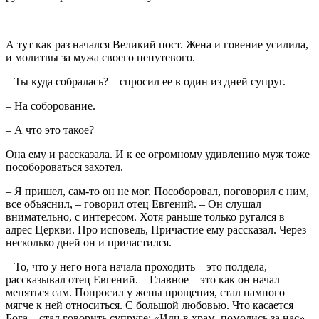
А тут как раз начался Великий пост. Жена и говение усилила,
и молитвы за мужа своего непутевого.
– Ты куда собралась? – спросил ее в один из дней супруг.
– На соборование.
– А что это такое?
Она ему и рассказала. И к ее огромному удивлению муж тоже
пособороваться захотел.
– Я пришел, сам-то он не мог. Пособоровал, поговорил с ним,
все объяснил, – говорил отец Евгений. – Он слушал
внимательно, с интересом. Хотя раньше только ругался в
адрес Церкви. Про исповедь, Причастие ему рассказал. Через
несколько дней он и причастился.
– То, что у него нога начала проходить – это полдела, –
рассказывал отец Евгений. – Главное – это как он начал
меняться сам. Попросил у жены прощения, стал намного
мягче к ней относиться. С большой любовью. Что касается
Бога – стал говорить супруге: «Иди в храм, помолись за нас».