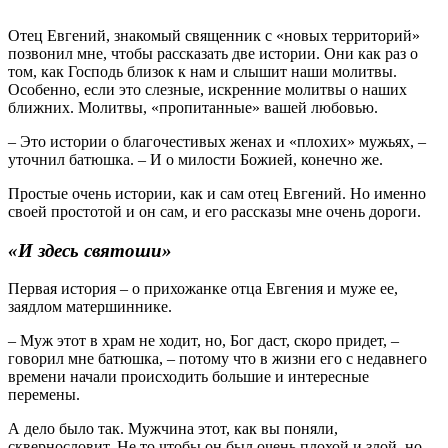
Отец Евгений, знакомый священник с «новых территорий»
позвонил мне, чтобы рассказать две истории. Они как раз о
том, как Господь близок к нам и слышит наши молитвы.
Особенно, если это слезные, искренние молитвы о наших
ближних. Молитвы, «пропитанные» вашей любовью.
– Это истории о благочестивых женах и «плохих» мужьях, –
уточнил батюшка. – И о милости Божией, конечно же.
Простые очень истории, как и сам отец Евгений. Но именно
своей простотой и он сам, и его рассказы мне очень дороги.
«И здесь святоши»
Первая история – о прихожанке отца Евгения и муже ее,
заядлом матершиннике.
– Муж этот в храм не ходит, но, Бог даст, скоро придет, –
говорил мне батюшка, – потому что в жизни его с недавнего
времени начали происходить большие и интересные
перемены.
А дело было так. Мужчина этот, как вы поняли,
сквернословит. Не то чтобы он был очень плохой и злой, но