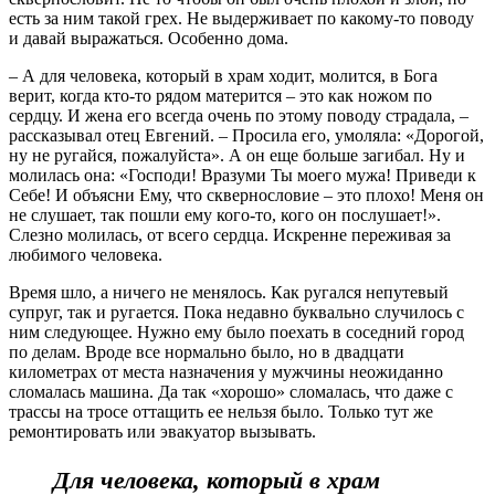
есть за ним такой грех. Не выдерживает по какому-то поводу
и давай выражаться. Особенно дома.
– А для человека, который в храм ходит, молится, в Бога
верит, когда кто-то рядом матерится – это как ножом по
сердцу. И жена его всегда очень по этому поводу страдала, –
рассказывал отец Евгений. – Просила его, умоляла: «Дорогой,
ну не ругайся, пожалуйста». А он еще больше загибал. Ну и
молилась она: «Господи! Вразуми Ты моего мужа! Приведи к
Себе! И объясни Ему, что сквернословие – это плохо! Меня он
не слушает, так пошли ему кого-то, кого он послушает!».
Слезно молилась, от всего сердца. Искренне переживая за
любимого человека.
Время шло, а ничего не менялось. Как ругался непутевый
супруг, так и ругается. Пока недавно буквально случилось с
ним следующее. Нужно ему было поехать в соседний город
по делам. Вроде все нормально было, но в двадцати
километрах от места назначения у мужчины неожиданно
сломалась машина. Да так «хорошо» сломалась, что даже с
трассы на тросе оттащить ее нельзя было. Только тут же
ремонтировать или эвакуатор вызывать.
Для человека, который в храм