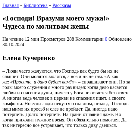
Главная
»
Библиотека
»
Рассказы
«Господи! Вразуми моего мужа!»
Чудеса по молитвам жены
На чтение
12 мин
Просмотров
288
Комментарии
0
Обновлено
30.10.2024
Елена Кучеренко
– Люди часто жалуются, что Господь как будто бы их не
слышит. Они молятся-молятся, а воз и ныне там. «А как
же:
«Просите, и дано будет вам?»
» – спрашивают они. Но за
годы моего служения я много раз видел: когда дело касается
любви и спасения души, ничего у Бога не остается без ответа.
А иногда ведь человек в церкви не спасения ищет, а своего
комфорта. Но если люди пекутся о главном, никогда Господь
наш мимо их просьб и слез не пройдет. Да, иногда надо
потерпеть. Долго потерпеть. На грани отчаяния даже. Но
когда приходит нужное время, Он обязательно помогает. Да
так интересно все устраивает, что только диву даешься.