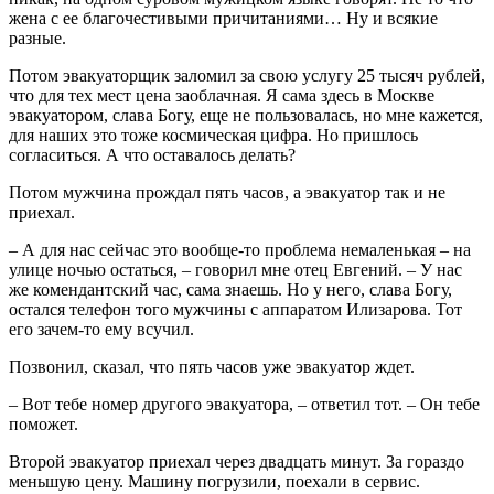
жена с ее благочестивыми причитаниями… Ну и всякие
разные.
Потом эвакуаторщик заломил за свою услугу 25 тысяч рублей,
что для тех мест цена заоблачная. Я сама здесь в Москве
эвакуатором, слава Богу, еще не пользовалась, но мне кажется,
для наших это тоже космическая цифра. Но пришлось
согласиться. А что оставалось делать?
Потом мужчина прождал пять часов, а эвакуатор так и не
приехал.
– А для нас сейчас это вообще-то проблема немаленькая – на
улице ночью остаться, – говорил мне отец Евгений. – У нас
же комендантский час, сама знаешь. Но у него, слава Богу,
остался телефон того мужчины с аппаратом Илизарова. Тот
его зачем-то ему всучил.
Позвонил, сказал, что пять часов уже эвакуатор ждет.
– Вот тебе номер другого эвакуатора, – ответил тот. – Он тебе
поможет.
Второй эвакуатор приехал через двадцать минут. За гораздо
меньшую цену. Машину погрузили, поехали в сервис.