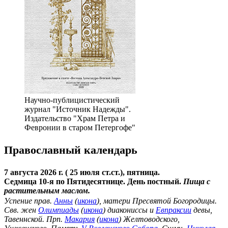
Научно-публицистический
журнал "Источник Надежды".
Издательство "Храм Петра и
Февронии в старом Петергофе"
Православный календарь
7 августа 2026 г. ( 25 июля ст.ст.), пятница.
Седмица 10-я по Пятидесятнице. День постный.
Пища с
растительным маслом.
Успение прав.
Анны
(
икона
), матери Пресвятой Богородицы.
Свв. жен
Олимпиады
(
икона
) диакониссы и
Евпраксии
девы,
Тавеннской. Прп.
Макария
(
икона
) Желтоводского,