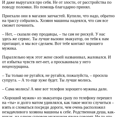
И даже выругался про себя. Не от злости, от расстройства по
поводу поломки. Но помощь благодарно принял.
Приехали они в магазин запчастей. Купили, что надо, обратно
на трассу собрались. Хозяин машины надеялся, что сам все
сможет починить.
– Нет, – сказали ему продавцы, – ты сам не рискуй. У нас
здесь же сервис. Ты лучше вызови эвакуатор, он тебя к нам
притащит, и мы все сделаем. Вот тебе контакт хорошего
мужика.
Параллельно муж этот жене своей названивал, жаловался. И
от избытка чувств нет-нет, а проскакивала у него
нецензурщина.
– Ты только не ругайся, не ругайся, пожалуйста, – просила
супруга. – А то еще хуже будет. Ты лучше молись.
– Сама молись! А мне вот телефон хорошего мужика дали.
«Хороший мужик» из эвакуатора сразу по телефону перешел
на «ты» и долго матом удивлялся, как такое могло случиться –
взять и сломаться посреди дороги, чем очень расположил
незадачливого хозяина машины к себе. Родственная душа, как-
никак, на одном суровом мужицком языке говорят. Не то что