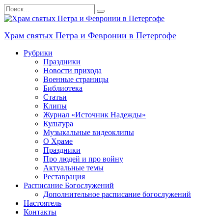
Перейти
Search
к
for:
содержанию
Храм святых Петра и Февронии в Петергофе
Рубрики
Праздники
Новости прихода
Военные страницы
Библиотека
Статьи
Клипы
Журнал «Источник Надежды»
Культура
Музыкальные видеоклипы
О Храме
Праздники
Про людей и про войну
Актуальные темы
Реставрация
Расписание Богослужений
Дополнительное расписание богослужений
Настоятель
Контакты