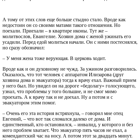
А тому от этих слов еще больше стыдно стало. Вроде как
недостоин он со своими матами такого отношения. Но
поехали. Приехали – в квартире иконы. Тут же –
молитвослов, Евангелие. Хозяин дома с женой ужинать его
усадили. Перед едой молиться начали. Он с ними постеснялся,
но сразу обозначил:
– У меня жена тоже верующая. В церковь ходит.
Вроде как и он духовному не чужд. За ужином разговорились.
Оказалось, что тот человек с аппаратом Илизарова (друг
хозяина дома и эвакуатора) тогда к врачу ехал. Важный прием
у него был. Но увидел он на дороге «бедолагу» голосующего,
узнал, что проблемы у того большие, и не смог мимо
проехать. А к врачу так и не доехал. Ну а потом и с
эвакуатором этим помог.
– Очень его эта история встряхнула, – говорил мне отец
Евгений, – что вот так сломался далеко от дома. И
единственный, кто остановился, – инвалид, у которого и без
него проблем хватает. Что эвакуатор пять часов не ехал, а
комендантский час на носу. А потом этот за двадцать минут.