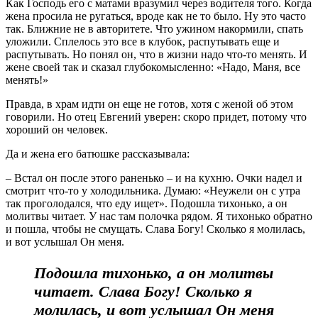
Как Господь его с матами вразумил через водителя того. Когда
жена просила не ругаться, вроде как не то было. Ну это часто
так. Ближние не в авторитете. Что ужином накормили, спать
уложили. Сплелось это все в клубок, распутывать еще и
распутывать. Но понял он, что в жизни надо что-то менять. И
жене своей так и сказал глубокомысленно: «Надо, Маня, все
менять!»
Правда, в храм идти он еще не готов, хотя с женой об этом
говорили. Но отец Евгений уверен: скоро придет, потому что
хороший он человек.
Да и жена его батюшке рассказывала:
– Встал он после этого раненько – и на кухню. Очки надел и
смотрит что-то у холодильника. Думаю: «Неужели он с утра
так проголодался, что еду ищет». Подошла тихонько, а он
молитвы читает. У нас там полочка рядом. Я тихонько обратно
и пошла, чтобы не смущать. Слава Богу! Сколько я молилась,
и вот услышал Он меня.
Подошла тихонько, а он молитвы
читает. Слава Богу! Сколько я
молилась, и вот услышал Он меня