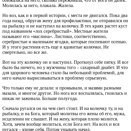
обижалась на него, сколько переживала, что от Бога он далек.
Молилась за него, плакала. Жалела.
Но воз, как и в первой истории, с места не двигался. Пока два
года назад, обругав жену для профилактики, не отправился он
на рыбалку и не наступил на колючку. В тех краях растет куст
под названием «лох серебристый». Местные жители
называют его «маслина». Листики, соответственно,
серебристые и маленькие ягодки, которые поспевают осенью.
И у этого растения есть еще и ядовитые колючки. Не
смертельно, но все же.
Вот на эту колючку он и наступил. Проткнул себе пятку. И все
было бы ничего, но у мужчины того – сахарный диабет. И что
для здорового человека стало бы небольшой проблемой, для
него начало вырисовываться в проблему серьезную.
Что только ему не делали: и промывали, и мазями разными
мазали, и многое другое. Но нога все воспалялась, гноилась и
никак не заживала. Больше полугода.
Сначала ругался он на чем свет стоит. И на колючку ту, и на
рыбалку, и на Бога, который молитвы его жены об его, мужа,
исцелении не слышит. И на жену, которая плохо молится.
Хотя, зачем вообще молиться, если Бога нет. На всех и вся
ругался – кроме себя. Потом унывать начал.