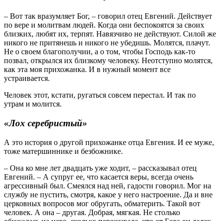
– Вот так вразумляет Бог, – говорил отец Евгений. Действует
по вере и молитвам людей. Когда они беспокоятся за своих
близких, любят их, терпят. Навязчиво не действуют. Силой же
никого не притянешь и никого не убедишь. Молятся, плачут.
Не о своем благополучии, а о том, чтобы Господь как-то
позвал, открылся их близкому человеку. Неотступно молятся,
как эта моя прихожанка. И в нужный момент все
устраивается.
Человек этот, кстати, ругаться совсем перестал. И так по
утрам и молится.
«Лох серебристый»
А это история о другой прихожанке отца Евгения. И ее муже,
тоже матершиннике и безбожнике.
– Она ко мне лет двадцать уже ходит, – рассказывал отец
Евгений. – А супруг ее, что касается веры, всегда очень
агрессивный был. Смеялся над ней, гадости говорил. Мог на
службу не пустить, смотря, какое у него настроение. Да и вне
церковных вопросов мог обругать, обматерить. Такой вот
человек. А она – другая. Добрая, мягкая. Не столько