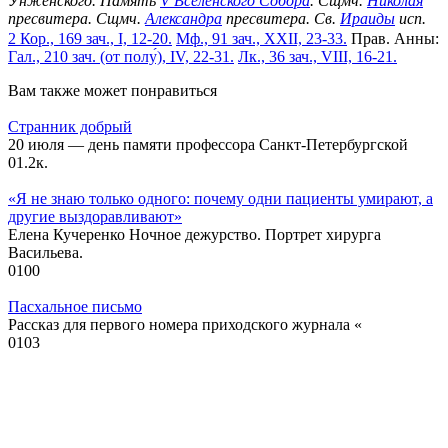
Унженского. Память
V Вселенского Собора
. Сщмч.
Николая
пресвитера. Сщмч.
Александра
пресвитера. Св.
Ираиды
исп.
2 Кор., 169 зач., I, 12-20.
Мф., 91 зач., XXII, 23-33.
Прав. Анны:
Гал., 210 зач. (от полу́), IV, 22-31.
Лк., 36 зач., VIII, 16-21.
Вам также может понравиться
Странник добрый
20 июля — день памяти профессора Санкт-Петербургской
0
1.2к.
«Я не знаю только одного: почему одни пациенты умирают, а
другие выздоравливают»
Елена Кучеренко Ночное дежурство. Портрет хирурга
Васильева.
0
100
Пасхальное письмо
Рассказ для первого номера приходского журнала «
0
103
Как дурачок Христа встретил
Елена Кучеренко – А ты не знаешь, как иностранец поживает?
0
128
©2017 - 2026 Сайт Храма святых Петра и Февронии в