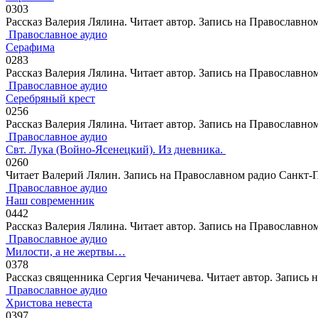
0
303
Рассказ Валерия Лялина. Читает автор. Запись на Православн
Православное аудио
Серафима
0
283
Рассказ Валерия Лялина. Читает автор. Запись на Православн
Православное аудио
Серебряный крест
0
256
Рассказ Валерия Лялина. Читает автор. Запись на Православн
Православное аудио
Свт. Лука (Войно-Ясенецкий). Из дневника.
0
260
Читает Валерий Лялин. Запись на Православном радио Санкт-
Православное аудио
Наш современник
0
442
Рассказ Валерия Лялина. Читает автор. Запись на Православн
Православное аудио
Милости, а не жертвы…
0
378
Рассказ священника Сергия Чечаничева. Читает автор. Запись 
Православное аудио
Христова невеста
0
397