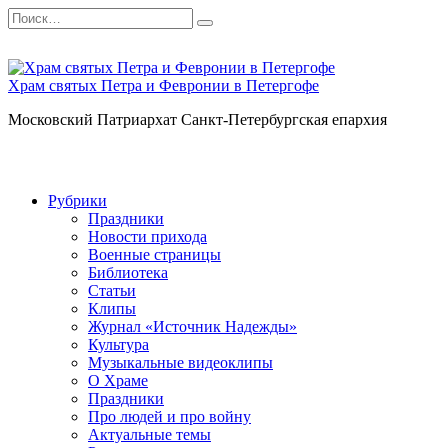
Перейти
Search
к
for:
содержанию
Храм святых Петра и Февронии в Петергофе
Московский Патриархат Санкт-Петербургская епархия
Рубрики
Праздники
Новости прихода
Военные страницы
Библиотека
Статьи
Клипы
Журнал «Источник Надежды»
Культура
Музыкальные видеоклипы
О Храме
Праздники
Про людей и про войну
Актуальные темы