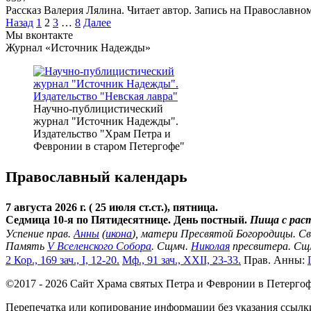
Рассказ Валерия Лялина. Читает автор. Запись на Православн
Пагинация
Назад
1
2
3
…
8
Далее
записей
Мы вконтакте
Журнал «Источник Надежды»
Научно-публицистический
журнал "Источник Надежды".
Издательство "Храм Петра и
Февронии в старом Петергофе"
Православный календарь
7 августа 2026 г. ( 25 июля ст.ст.), пятница.
Седмица 10-я по Пятидесятнице. День постный.
Пища с рас
Успение прав.
Анны
(
икона
), матери Пресвятой Богородицы. С
Память
V Вселенского Собора
. Сщмч.
Николая
пресвитера. Сщ
2 Кор., 169 зач., I, 12-20.
Мф., 91 зач., XXII, 23-33.
Прав. Анны:
©2017 - 2026 Сайт Храма святых Петра и Февронии в Петергоф
Перепечатка или копирование информации без указания ссылк