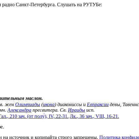
ом радио Санкт-Петербурга. Слушать на РУТУБе:
тительным маслом.
вв. жен
Олимпиады
(
икона
) диакониссы и
Евпраксии
девы, Тавеннс
мч.
Александра
пресвитера. Св.
Ираиды
исп.
Гал., 210 зач. (от полу́), IV, 22-31.
Лк., 36 зач., VIII, 16-21.
е.
и на источник и копирайта строго запрещены.
Политика конфид