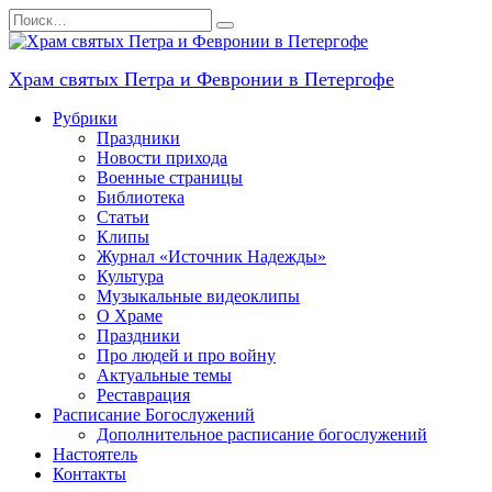
Перейти
Search
к
for:
содержанию
Храм святых Петра и Февронии в Петергофе
Рубрики
Праздники
Новости прихода
Военные страницы
Библиотека
Статьи
Клипы
Журнал «Источник Надежды»
Культура
Музыкальные видеоклипы
О Храме
Праздники
Про людей и про войну
Актуальные темы
Реставрация
Расписание Богослужений
Дополнительное расписание богослужений
Настоятель
Контакты