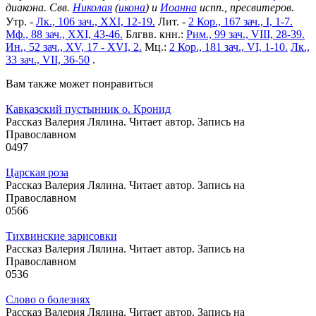
диакона. Свв.
Николая
(
икона
) и
Иоанна
испп., пресвитеров.
Утр. -
Лк., 106 зач., XXI, 12-19.
Лит. -
2 Кор., 167 зач., I, 1-7.
Мф., 88 зач., XXI, 43-46.
Блгвв. кнн.:
Рим., 99 зач., VIII, 28-39.
Ин., 52 зач., XV, 17 - XVI, 2.
Мц.:
2 Кор., 181 зач., VI, 1-10.
Лк.,
33 зач., VII, 36-50
.
Вам также может понравиться
Кавказский пустынник о. Кронид
Рассказ Валерия Лялина. Читает автор. Запись на
Православном
0
497
Царская роза
Рассказ Валерия Лялина. Читает автор. Запись на
Православном
0
566
Тихвинские зарисовки
Рассказ Валерия Лялина. Читает автор. Запись на
Православном
0
536
Слово о болезнях
Рассказ Валерия Лялина. Читает автор. Запись на