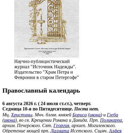
Научно-публицистический
журнал "Источник Надежды".
Издательство "Храм Петра и
Февронии в старом Петергофе"
Православный календарь
6 августа 2026 г. ( 24 июля ст.ст.), четверг.
Седмица 10-я по Пятидесятнице.
Поста нет.
Мц.
Христины
. Мчч. блгвв. князей
Бориса
(
икона
) и
Глеба
(
икона
), во св. Крещении Романа и Давида. Прп.
Поликарпа
,
архим. Печерского. Свт.
Георгия
, архиеп. Могилевского.
Обретение мощей прп.
Далмата
Исетского. Сщмч.
Алфея