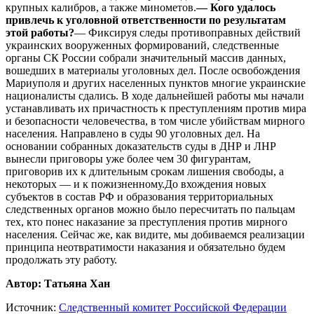
крупных калибров, а также минометов.
— Кого удалось
привлечь к уголовной ответственности по результатам
этой работы?
— Фиксируя следы противоправных действий
украинских вооруженных формирований, следственные
органы СК России собрали значительный массив данных,
вошедших в материалы уголовных дел. После освобождения
Мариуполя и других населенных пунктов многие украинские
националисты сдались. В ходе дальнейшей работы мы начали
устанавливать их причастность к преступлениям против мира
и безопасности человечества, в том числе убийствам мирного
населения. Направлено в суды 90 уголовных дел. На
основании собранных доказательств суды в ДНР и ЛНР
вынесли приговоры уже более чем 30 фигурантам,
приговорив их к длительным срокам лишения свободы, а
некоторых — и к пожизненному.До вхождения новых
субъектов в состав РФ и образования территориальных
следственных органов можно было пересчитать по пальцам
тех, кто понес наказание за преступления против мирного
населения. Сейчас же, как видите, мы добиваемся реализации
принципа неотвратимости наказания и обязательно будем
продолжать эту работу.
Автор: Татьяна Хан
Источник:
Следственный комитет Российской Федерации