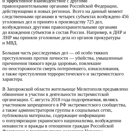
и эффективное взаимодействие с другими
правоохранительными органами Российской Федерации,
действующими в новых регионах. Всего на данный момент
следственными органами в четырех субъектах возбуждено 456
уголовных дел и принято к производству 725 дел,
возбужденных другими правоохранительными органами
до вхождения субъектов в состав России. Например, в ДНР и
ЛНР мы приняли уголовные дела из органов прокуратуры
и МВД.
Большая часть расследуемых дел — об особо тяжких
преступлениях против личности — убийства, умышленные
причинения тяжкого вреда здоровью, повлекшие
по неосторожности смерть потерпевшего, изнасилования,
а также преступления террористического и экстремистского
характера.
В Запорожской области жительнице Мелитополя предъявлено
обвинение в участии в деятельности экстремистской
организации. С августа 2018 года подозреваемая, являясь
участником запрещенного в РФ экстремистского сообщества,
а также администратором группы в социальных сетях,
публиковала материалы, содержащие информацию
о популяризации украинского национализма, возбуждении
ненависти и вражды в отношении граждан Российской