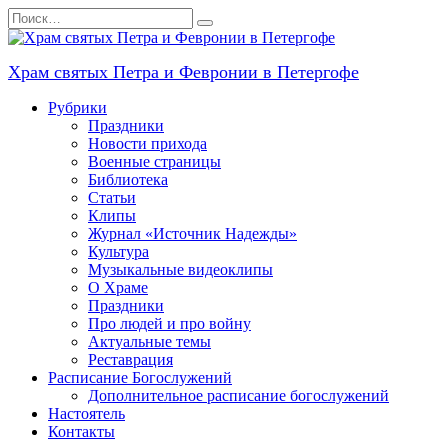
Перейти
Search
к
for:
содержанию
Храм святых Петра и Февронии в Петергофе
Рубрики
Праздники
Новости прихода
Военные страницы
Библиотека
Статьи
Клипы
Журнал «Источник Надежды»
Культура
Музыкальные видеоклипы
О Храме
Праздники
Про людей и про войну
Актуальные темы
Реставрация
Расписание Богослужений
Дополнительное расписание богослужений
Настоятель
Контакты