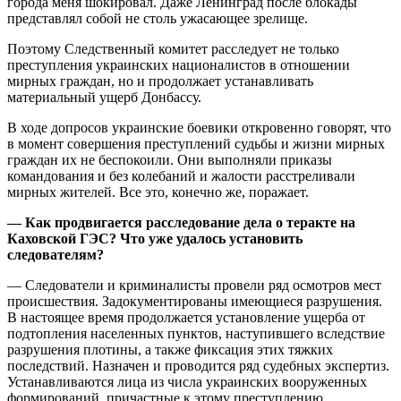
города меня шокировал. Даже Ленинград после блокады
представлял собой не столь ужасающее зрелище.
Поэтому Следственный комитет расследует не только
преступления украинских националистов в отношении
мирных граждан, но и продолжает устанавливать
материальный ущерб Донбассу.
В ходе допросов украинские боевики откровенно говорят, что
в момент совершения преступлений судьбы и жизни мирных
граждан их не беспокоили. Они выполняли приказы
командования и без колебаний и жалости расстреливали
мирных жителей. Все это, конечно же, поражает.
— Как продвигается расследование дела о теракте на
Каховской ГЭС? Что уже удалось установить
следователям?
— Следователи и криминалисты провели ряд осмотров мест
происшествия. Задокументированы имеющиеся разрушения.
В настоящее время продолжается установление ущерба от
подтопления населенных пунктов, наступившего вследствие
разрушения плотины, а также фиксация этих тяжких
последствий. Назначен и проводится ряд судебных экспертиз.
Устанавливаются лица из числа украинских вооруженных
формирований, причастные к этому преступлению.