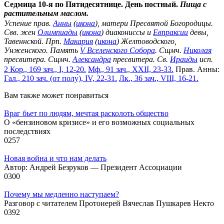
Седмица 10-я по Пятидесятнице. День постный.
Пища с
растительным маслом.
Успение прав.
Анны
(
икона
), матери Пресвятой Богородицы.
Свв. жен
Олимпиады
(
икона
) диакониссы и
Евпраксии
девы,
Тавеннской. Прп.
Макария
(
икона
) Желтоводского,
Унженского. Память
V Вселенского Собора
. Сщмч.
Николая
пресвитера. Сщмч.
Александра
пресвитера. Св.
Ираиды
исп.
2 Кор., 169 зач., I, 12-20.
Мф., 91 зач., XXII, 23-33.
Прав. Анны:
Гал., 210 зач. (от полу́), IV, 22-31.
Лк., 36 зач., VIII, 16-21.
Вам также может понравиться
Враг бьет по людям, мечтая расколоть общество
О «бензиновом кризисе» и его возможных социальных
последствиях
0
257
Новая война и что нам делать
Автор: Андрей Безруков — Президент Ассоциации
0
300
Почему мы медленно наступаем?
Разговор с читателем Протоиерей Вячеслав Пушкарев Некто
0
392