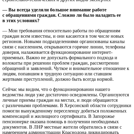
— Вы всегда уделяли большое внимание работе
с
обращениями граждан. Сложно ли было наладить ее
в
этих условиях?
— Мои требования относительно работы по обращениям
граждан всем известны, и они касаются в том числе новых
регионов. Новыми подразделениями организованы каналы
связи с населением, открываются горячие линии, телефоны
доверия, налаживается функционирование интернет-
приемных. Важно не допускать формального подхода и
волокиты при решении проблем граждан, рассмотрении
обращений и заявлений. Чуткое и внимательное отношение к
людям, попавшим в трудную ситуацию или ставшим
жертвами преступлений, должно быть всегда нормой.
Сейчас мы видим, что о функционировании нашего
ведомства люди уже достаточно осведомлены. Организуются
личные приемы граждан на местах, и люди обращаются
с различными проблемами. В Херсонской области сотрудники
помогли вынужденному переселенцу добиться положенных
компенсаций и жилищного сертификата. В Запорожье
пенсионерке оказана помощь в получении необходимых
документов. В ЛНР местные жители обратились в связи с
намерением администрации Краснодона ликвидировать