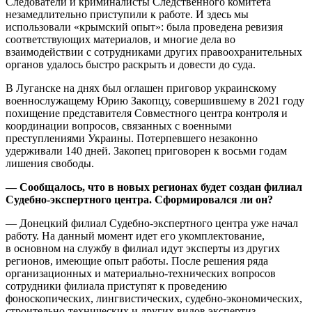
Следователи и криминалисты Следственного комитета
незамедлительно приступили к работе. И здесь мы
использовали «крымский опыт»: была проведена ревизия
соответствующих материалов, и многие дела во
взаимодействии с сотрудниками других правоохранительных
органов удалось быстро раскрыть и довести до суда.
В Луганске на днях был оглашен приговор украинскому
военнослужащему Юрию Закопцу, совершившему в 2021 году
похищение представителя Совместного центра контроля и
координации вопросов, связанных с военными
преступлениями Украины. Потерпевшего незаконно
удерживали 140 дней. Закопец приговорен к восьми годам
лишения свободы.
— Сообщалось, что в новых регионах будет создан филиал
Судебно-экспертного центра. Сформировался
ли он?
— Донецкий филиал Судебно-экспертного центра уже начал
работу. На данный момент идет его укомплектование,
в основном на службу в филиал идут эксперты из других
регионов, имеющие опыт работы. После решения ряда
организационных и материально-технических вопросов
сотрудники филиала приступят к проведению
фоноскопических, лингвистических, судебно-экономических,
строительно-технических и других видов экспертиз.