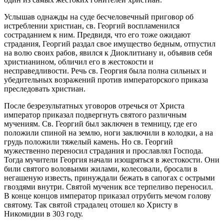
Услышав однажды на суде бесчеловечный приговор об
истреблении христиан, св. Георгий воспламенился
состраданием к ним. Предвидя, что его тоже ожидают
страдания, Георгий раздал свое имущество бедным, отпустил
на волю своих рабов, явился к Диоклитиану и, объявив себя
христианином, обличил его в жестокости и
несправедливости. Речь св. Георгия была полна сильных и
убедительных возражений против императорского приказа
преследовать христиан.
После безрезультатных уговоров отречься от Христа
император приказал подвергнуть святого различным
мучениям. Св. Георгий был заключен в темницу, где его
положили спиной на землю, ноги заключили в колодки, а на
грудь положили тяжелый камень. Но св. Георгий
мужественно переносил страдания и прославлял Господа.
Тогда мучители Георгия начали изощряться в жестокости. Они
били святого воловьими жилами, колесовали, бросали в
негашеную известь, принуждали бежать в сапогах с острыми
гвоздями внутри. Святой мученик все терпеливо переносил.
В конце концов император приказал отрубить мечом голову
святому. Так святой страдалец отошел ко Христу в
Никомидии в 303 году.