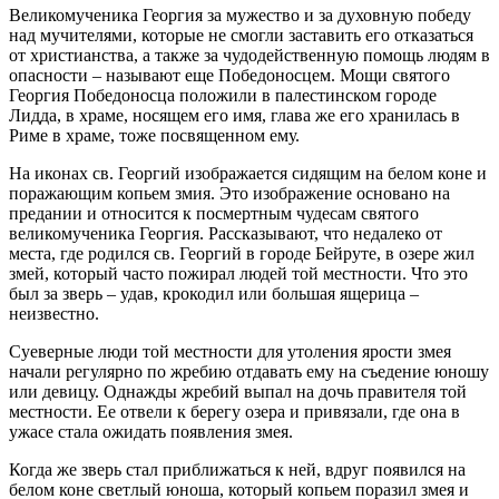
Великомученика Георгия за мужество и за духовную победу
над мучителями, которые не смогли заставить его отказаться
от христианства, а также за чудодейственную помощь людям в
опасности – называют еще Победоносцем. Мощи святого
Георгия Победоносца положили в палестинском городе
Лидда, в храме, носящем его имя, глава же его хранилась в
Риме в храме, тоже посвященном ему.
На иконах св. Георгий изображается сидящим на белом коне и
поражающим копьем змия. Это изображение основано на
предании и относится к посмертным чудесам святого
великомученика Георгия. Рассказывают, что недалеко от
места, где родился св. Георгий в городе Бейруте, в озере жил
змей, который часто пожирал людей той местности. Что это
был за зверь – удав, крокодил или большая ящерица –
неизвестно.
Суеверные люди той местности для утоления ярости змея
начали регулярно по жребию отдавать ему на съедение юношу
или девицу. Однажды жребий выпал на дочь правителя той
местности. Ее отвели к берегу озера и привязали, где она в
ужасе стала ожидать появления змея.
Когда же зверь стал приближаться к ней, вдруг появился на
белом коне светлый юноша, который копьем поразил змея и