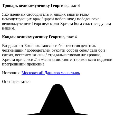
Тропарь великомученику Георгию ,
глас 4
Яко пленных свободитель/ и нищих защититель,/
немощствующих врач,/ царей поборниче,/ победоносче
великомучениче Георгие,// моли Христа Бога спастися душам
нашим.
Кондак великомученику Георгию,
глас 4
Возделан от Бога показался еси благочестия делатель
честнейший,/ добродетелей рукояти собрав себе,/ сеяв бо в
слезах, веселием жнеши,/ страдальчествовав же кровию,
Христа приял еси,// и молитвами, святе, твоими всем подаеши
прегрешений прощение.
Источник:
Московский Данилов монастырь
Оцените статью