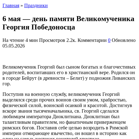
Главная
»
Праздники
6 мая — день памяти Великомученика
Георгия Победоносца
На чтение
4 мин
Просмотров
2.2к.
Комментарии
0
Обновлено
05.05.2026
Великомученик Георгий был сыном богатых и благочестивых
родителей, воспитавших его в христианской вере. Родился он
в городе Бейрут (в древности – Белит) у подножия Ливанских
гор.
Поступив на военную службу, великомученик Георгий
выделялся среди прочих воинов своим умом, храбростью,
физической силой, воинской осанкой и красотой. Достигнув
вскоре звания тысяченачальника, св. Георгий сделался
любимцем императора Диоклитиана. Диоклитиан был
талантливым правителем, но фанатичным приверженцем
римских богов. Поставив себе целью возродить в Римской
империи отмирающее язычество, он вошел в историю как
один из самых жестоких гонителей христиан.