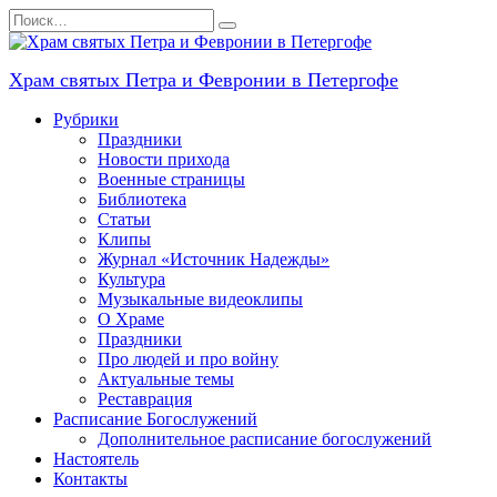
Перейти
Search
к
for:
содержанию
Храм святых Петра и Февронии в Петергофе
Рубрики
Праздники
Новости прихода
Военные страницы
Библиотека
Статьи
Клипы
Журнал «Источник Надежды»
Культура
Музыкальные видеоклипы
О Храме
Праздники
Про людей и про войну
Актуальные темы
Реставрация
Расписание Богослужений
Дополнительное расписание богослужений
Настоятель
Контакты