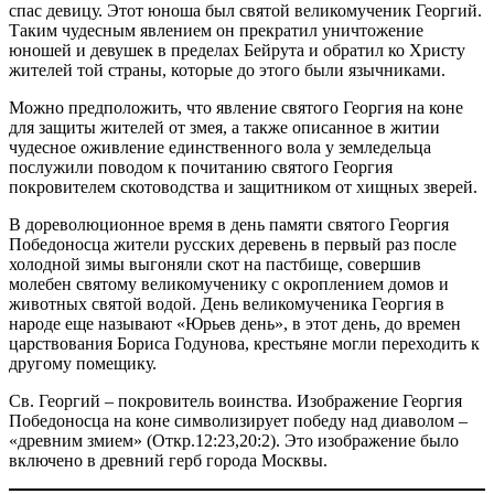
спас девицу. Этот юноша был святой великомученик Георгий.
Таким чудесным явлением он прекратил уничтожение
юношей и девушек в пределах Бейрута и обратил ко Христу
жителей той страны, которые до этого были язычниками.
Можно предположить, что явление святого Георгия на коне
для защиты жителей от змея, а также описанное в житии
чудесное оживление единственного вола у земледельца
послужили поводом к почитанию святого Георгия
покровителем скотоводства и защитником от хищных зверей.
В дореволюционное время в день памяти святого Георгия
Победоносца жители русских деревень в первый раз после
холодной зимы выгоняли скот на пастбище, совершив
молебен святому великомученику с окроплением домов и
животных святой водой. День великомученика Георгия в
народе еще называют «Юрьев день», в этот день, до времен
царствования Бориса Годунова, крестьяне могли переходить к
другому помещику.
Св. Георгий – покровитель воинства. Изображение Георгия
Победоносца на коне символизирует победу над диаволом –
«древним змием» (Откр.12:23,20:2). Это изображение было
включено в древний герб города Москвы.