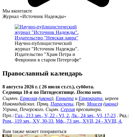
Мы вконтакте
Журнал «Источник Надежды»
Научно-публицистический
журнал "Источник Надежды".
Издательство "Храм Петра и
Февронии в старом Петергофе"
Православный календарь
8 августа 2026 г. ( 26 июля ст.ст.), суббота.
Седмица 10-я по Пятидесятнице.
Поста нет.
Сщмчч.
Ермолая
(
икона
),
Ермиппа
и
Ермократа
, иереев
Никомидийских. Прмц.
Параскевы
. Прп.
Моисея
(
икона
)
Угрина, Печерского. Сщмч.
Сергия
пресвитера.
Прп.:
Гал., 213 зач., V, 22 - VI, 2.
Лк., 24 зач., VI, 17-23
. Ряд.:
Рим., 119 зач., XV, 30-33.
Мф., 73 зач., XVII, 24 - XVIII, 4.
Вам также может понравиться