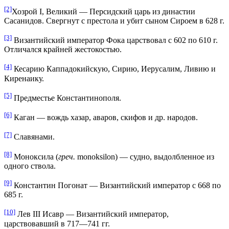
[2]
Хозрой I, Великий — Персидский царь из династии
Сасанидов. Свергнут с престола и убит сыном Сироем в 628 г.
[3]
Византийский император Фока царствовал с 602 по 610 г.
Отличался крайней жестокостью.
[4]
Кесарию Каппадокийскую, Сирию, Иерусалим, Ливию и
Киренаику.
[5]
Предместье Константинополя.
[6]
Каган — вождь хазар, аваров, скифов и др. народов.
[7]
Славянами.
[8]
Моноксила (
греч.
monoksilon) — судно, выдолбленное из
одного ствола.
[9]
Константин Погонат — Византийский император с 668 по
685 г.
[10]
Лев III Исавр — Византийский император,
царствовавший в 717—741 гг.