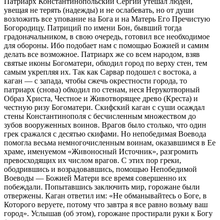
Патриарх Константинопольский Сергий утешал людей,
увещая не терять (надежды) и не ослабевать, но от души
возложить все упование на Бога и на Матерь Его Пречистую
Богородицу. Патриций по имени Бон, бывший тогда
градоначальником, в свою очередь, готовил все необходимое
для обороны. Ибо подобает нам с помощью Божией и самим
делать все возможное. Патриарх же со всем народом, взяв
святые иконы Богоматери, обходил город по верху стен, тем
самым укрепляя их. Так как Сарвар подошел с востока, а
каган — с запада, чтобы сжечь окрестности города, то
патриарх (снова) обходил по стенам, неся Нерукотворный
Образ Христа, Честное и Животворящее древо (Креста) и
честную ризу Богоматери. Скифский каган с суши осаждал
стены Константинополя с бесчисленным множеством до
зубов вооруженных воинов. Врагов было столько, что один
грек сражался с десятью скифами. Но непобедимая Воевода
помогла весьма немногочисленным воинам, оказавшимся в Ее
храме, именуемом «Живоносный Источник», разгромить
превосходящих их числом врагов. С этих пор греки,
ободрившись и возрадовавшись, помощью Непобедимой
Воеводы — Божией Матери все время совершенно их
побеждали. Попытавшись заключить мир, горожане были
отвержены. Каган ответил им: «Не обманывайтесь о Боге, в
Которого веруете, потому что завтра я все равно возьму ваш
город». Услышав (об этом), горожане простирали руки к Богу