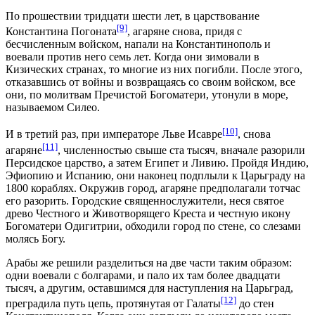
По прошествии тридцати шести лет, в царствование
[9]
Константина Погоната
, агаряне снова, придя с
бесчисленным войском, напали на Константинополь и
воевали против него семь лет. Когда они зимовали в
Кизических странах, то многие из них погибли. После этого,
отказавшись от войны и возвращаясь со своим войском, все
они, по молитвам Пречистой Богоматери, утонули в море,
называемом Силео.
[10]
И в третий раз, при императоре Льве Исавре
, снова
[11]
агаряне
, численностью свыше ста тысяч, вначале разорили
Персидское царство, а затем Египет и Ливию. Пройдя Индию,
Эфиопию и Испанию, они наконец подплыли к Царьграду на
1800 кораблях. Окружив город, агаряне предполагали тотчас
его разорить. Городские священнослужители, неся святое
древо Честного и Животворящего Креста и честную икону
Богоматери Одигитрии, обходили город по стене, со слезами
молясь Богу.
Арабы же решили разделиться на две части таким образом:
одни воевали с болгарами, и пало их там более двадцати
тысяч, а другим, оставшимся для наступления на Царьград,
[12]
преградила путь цепь, протянутая от Галаты
до стен