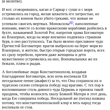
(в молитве).
И вот, сговорившись, каган и Сарвар с суши и с моря
устремились на город, желая захватить его хитростью, но
столько их воинов было убито греками, что живые не
[8]
успевали сжигать мертвых. Моноксилы
, наполненные
воинами, вместе со всеми вражескими кораблями разбились в
бухте, называемой Золотой Рог, напротив храма Богоматери
во Влахернах, когда на море внезапно поднялась страшная
буря, и оно расступилось. Так было явлено преславное чудо
Пречистой Богоматери: врагов выбросило на берег моря во
Влахернах, и жители, быстро открыв городские ворота, всех
их сразу перебили, причем даже женщины и дети
мужественно устремились на них. Военачальники же их
бежали, плача и рыдая.
А боголюбивые люди Константинополя, воздавая
благодарение Богоматери, всю ночь воспевали Ей
неседальное пение (акафист) за то, что Она сохранила их и
чудесною силою сотворила победу над врагами. С тех пор в
воспоминание столь дивного чуда Церковь и приняла такой
праздник, чтобы возносить хвалу Божией Матери в этот день,
когда Ею совершена победа. Неседальной же (песнь) названа
потому, что константинопольский клир и весь народ тогда
воспевали ее стоя.