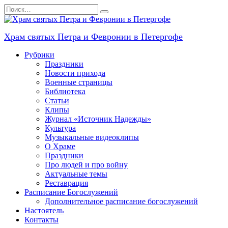
Перейти
Search
к
for:
содержанию
Храм святых Петра и Февронии в Петергофе
Рубрики
Праздники
Новости прихода
Военные страницы
Библиотека
Статьи
Клипы
Журнал «Источник Надежды»
Культура
Музыкальные видеоклипы
О Храме
Праздники
Про людей и про войну
Актуальные темы
Реставрация
Расписание Богослужений
Дополнительное расписание богослужений
Настоятель
Контакты