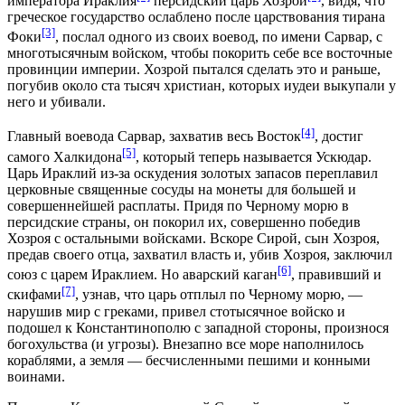
императора Ираклия
персидский царь Хозрой
, видя, что
греческое государство ослаблено после царствования тирана
[3]
Фоки
, послал одного из своих воевод, по имени Сарвар, с
многотысячным войском, чтобы покорить себе все восточные
провинции империи. Хозрой пытался сделать это и раньше,
погубив около ста тысяч христиан, которых иудеи выкупали у
него и убивали.
[4]
Главный воевода Сарвар, захватив весь Восток
, достиг
[5]
самого Халкидона
, который теперь называется Ускюдар.
Царь Ираклий из-за оскудения золотых запасов переплавил
церковные священные сосуды на монеты для большей и
совершеннейшей расплаты. Придя по Черному морю в
персидские страны, он покорил их, совершенно победив
Хозроя с остальными войсками. Вскоре Сирой, сын Хозроя,
предав своего отца, захватил власть и, убив Хозроя, заключил
[6]
союз с царем Ираклием. Но аварский каган
, правивший и
[7]
скифами
, узнав, что царь отплыл по Черному морю, —
нарушив мир с греками, привел стотысячное войско и
подошел к Константинополю с западной стороны, произнося
богохульства (и угрозы). Внезапно все море наполнилось
кораблями, а земля — бесчисленными пешими и конными
воинами.