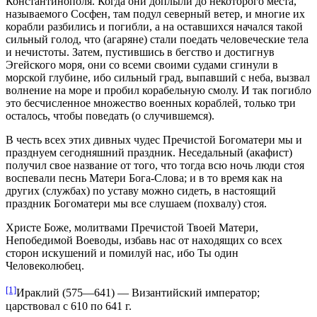
Константинополя. Когда они доплыли до некоторого места,
называемого Сосфен, там подул северный ветер, и многие их
корабли разбились и погибли, а на оставшихся начался такой
сильный голод, что (агаряне) стали поедать человеческие тела
и нечистоты. Затем, пустившись в бегство и достигнув
Эгейского моря, они со всеми своими судами сгинули в
морской глубине, ибо сильный град, выпавший с неба, вызвал
волнение на море и пробил корабельную смолу. И так погибло
это бесчисленное множество военных кораблей, только три
осталось, чтобы поведать (о случившемся).
В честь всех этих дивных чудес Пречистой Богоматери мы и
празднуем сегодняшний праздник. Неседальный (акафист)
получил свое название от того, что тогда всю ночь люди стоя
воспевали песнь Матери Бога-Слова; и в то время как на
других (службах) по уставу можно сидеть, в настоящий
праздник Богоматери мы все слушаем (похвалу) стоя.
Христе Боже, молитвами Пречистой Твоей Матери,
Непобедимой Воеводы, избавь нас от находящих со всех
сторон искушений и помилуй нас, ибо Ты один
Человеколюбец.
[1]
Ираклий (575—641) — Византийский император;
царствовал с 610 по 641 г.