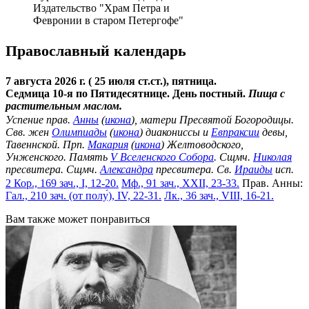
Издательство "Храм Петра и
Февронии в старом Петергофе"
Православный календарь
7 августа 2026 г. ( 25 июля ст.ст.), пятница.
Седмица 10-я по Пятидесятнице. День постный.
Пища с
растительным маслом.
Успение прав.
Анны
(
икона
), матери Пресвятой Богородицы.
Свв. жен
Олимпиады
(
икона
) диакониссы и
Евпраксии
девы,
Тавеннской. Прп.
Макария
(
икона
) Желтоводского,
Унженского. Память
V Вселенского Собора
. Сщмч.
Николая
пресвитера. Сщмч.
Александра
пресвитера. Св.
Ираиды
исп.
2 Кор., 169 зач., I, 12-20.
Мф., 91 зач., XXII, 23-33.
Прав. Анны:
Гал., 210 зач. (от полу́), IV, 22-31.
Лк., 36 зач., VIII, 16-21.
Вам также может понравиться