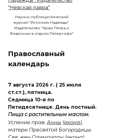
Научно-публицистический
журнал "Источник Надежды".
Издательство "Храм Петра и
Февронии в старом Петергофе"
Православный
календарь
7 августа 2026 г. ( 25 июля
ст.ст.), пятница.
Седмица 10-я по
Пятидесятнице. День постный.
Пища с растительным маслом.
Успение прав.
Анны
(
икона
),
матери Пресвятой Богородицы.
Свв. жен
Олимпиады
(
икона
)