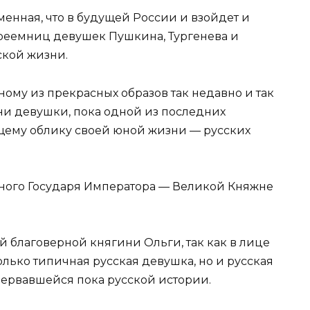
еменная, что в будущей России и взойдет и
реемниц девушек Пушкина, Тургенева и
сской жизни.
ому из прекрасных образов так недавно и так
и девушки, пока одной из последних
бщему облику своей юной жизни — русских
ного Государя Императора — Великой Княжне
ой благоверной княгини Ольги, так как в лице
лько типичная русская девушка, но и русская
ервавшейся пока русской истории.