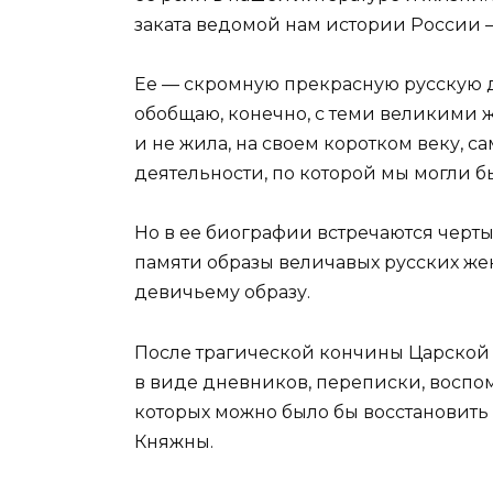
заката ведомой нам истории России 
Ее — скромную прекрасную русскую д
обобщаю, конечно, с теми великими ж
и не жила, на своем коротком веку, с
деятельности, по которой мы могли б
Но в ее биографии встречаются черты
памяти образы величавых русских же
девичьему образу.
После трагической кончины Царской 
в виде дневников, переписки, воспо
которых можно было бы восстановить
Княжны.