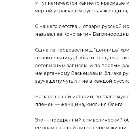
И тут намечаются какие-то красивые 
чертой украшается русская женщина, 
С нашего детства и от зари русской и
называл ее Константин Багрянородный
Одна из первовестниц, “денница” хри
правительница, бабка и предтеча свя
летописным записям, и по первым рас
начертанному Васнецовым, близка ру
звучащему чуть ли не в каждой русск
На заре нашей истории, во главе муж
племен — женщина, княгиня Ольга.
Это — предранний символический обр
ее роли в нашей литературе и жизни.