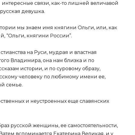
и интересные связи, как-то лишней величавой
русская девушка.
стории мы знаем имя княгини Ольги, или, как
, “Ольги, княгини России”.
стианства на Руси, мудрая и властная
того Владимира, она нам близка и по
сказам истории, и по суровому образу,
сскому человеку по любимому имени ее,
ой семье.
ественных и неустроенных еще славянских
аз русской женщины, ее самостоятельности,
 Затем вспоминается Екатерина Великая, и у