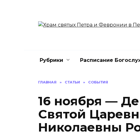
Перейти
к
содержанию
Рубрики
Расписание Богослу
ГЛАВНАЯ
»
СТАТЬИ
»
СОБЫТИЯ
16 ноября — Д
Святой Царевн
Николаевны Р