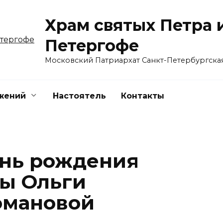
Храм святых Петра 
Петергофе
Московский Патриархат Санкт-Петербургска
жений
Настоятель
Контакты
ень рождения
ы Ольги
омановой