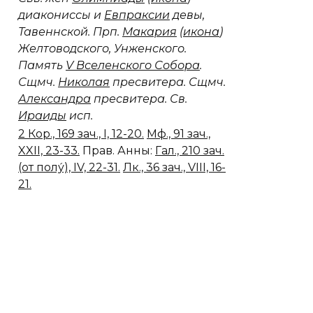
диакониссы и
Евпраксии
девы,
Тавеннской. Прп.
Макария
(
икона
)
Желтоводского, Унженского.
Память
V Вселенского Собора
.
Сщмч.
Николая
пресвитера. Сщмч.
Александра
пресвитера. Св.
Ираиды
исп.
2 Кор., 169 зач., I, 12-20.
Мф., 91 зач.,
XXII, 23-33.
Прав. Анны:
Гал., 210 зач.
(от полу́), IV, 22-31.
Лк., 36 зач., VIII, 16-
21.